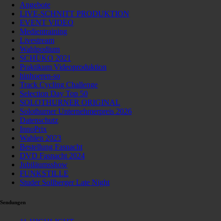
Angebote
LIVE-SCHNITT PRODUKTION
EVENT VIDEO
Medientraining
Livestream
Wahlpodium
SCHÜKO 2021
Praktikum Videoproduktion
hinhoeren-so
Track Cycling Challenge
Selection Day Top 50
SOLOTHURNER ORIGINAL
Solothurner Unternehmerpreis 2026
Datenschutz
InnoPrix
Wahlen 2023
Bestellung Fasnacht
DVD Fasnacht 2024
Jubiläumsshow
FUNKSTILLE
Studer Sollberger Late Night
Sendungen