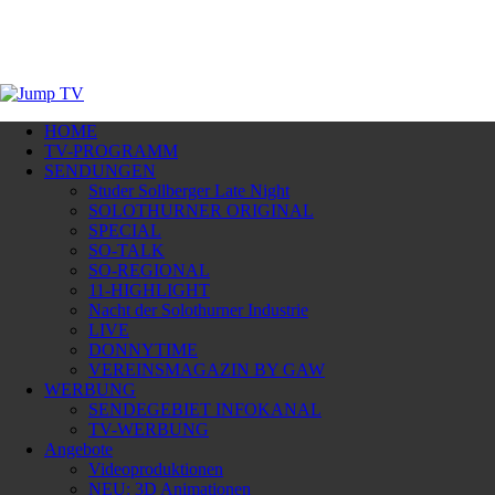
HOME
TV-PROGRAMM
SENDUNGEN
Studer Sollberger Late Night
SOLOTHURNER ORIGINAL
SPECIAL
SO-TALK
SO-REGIONAL
11-HIGHLIGHT
Nacht der Solothurner Industrie
LIVE
DONNYTIME
VEREINSMAGAZIN BY GAW
WERBUNG
SENDEGEBIET INFOKANAL
TV-WERBUNG
Angebote
Videoproduktionen
NEU: 3D Animationen