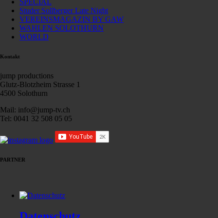
SPECIAL
Studer Sollberger Late Night
VEREINSMAGAZIN BY GAW
WAHLEN SOLOTHURN
WORLD
Kontakt
jump productions
Glutz-Blotzheim Strasse 1
4500 Solothurn
Mail: info@jump-tv.ch
Tel: 0041 32 508 05 05
PARTNER
Datenschutz