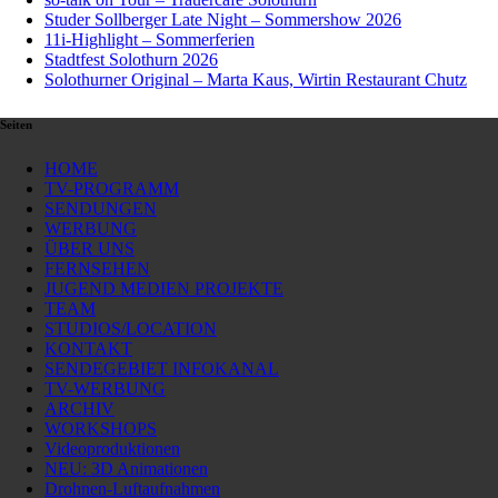
Studer Sollberger Late Night – Sommershow 2026
11i-Highlight – Sommerferien
Stadtfest Solothurn 2026
Solothurner Original – Marta Kaus, Wirtin Restaurant Chutz
Seiten
HOME
TV-PROGRAMM
SENDUNGEN
WERBUNG
ÜBER UNS
FERNSEHEN
JUGEND MEDIEN PROJEKTE
TEAM
STUDIOS/LOCATION
KONTAKT
SENDEGEBIET INFOKANAL
TV-WERBUNG
ARCHIV
WORKSHOPS
Videoproduktionen
NEU: 3D Animationen
Drohnen-Luftaufnahmen