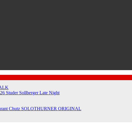
ALK
026
Studer Sollberger Late Night
urant Chutz
SOLOTHURNER ORIGINAL