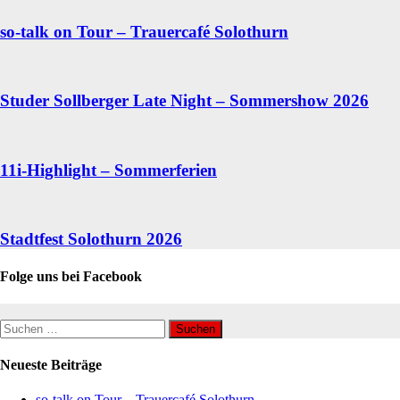
so-talk on Tour – Trauercafé Solothurn
Studer Sollberger Late Night – Sommershow 2026
11i-Highlight – Sommerferien
Stadtfest Solothurn 2026
Folge uns bei Facebook
Suchen
nach:
Neueste Beiträge
so-talk on Tour – Trauercafé Solothurn