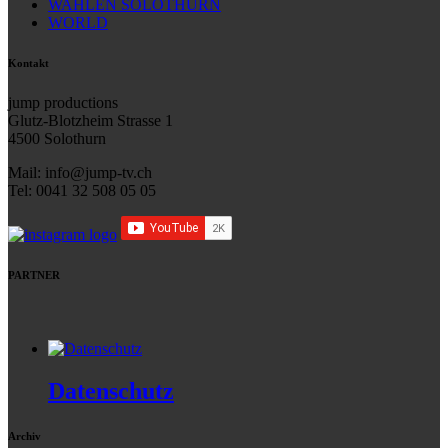
WAHLEN SOLOTHURN
WORLD
Kontakt
jump productions
Glutz-Blotzheim Strasse 1
4500 Solothurn
Mail: info@jump-tv.ch
Tel: 0041 32 508 05 05
PARTNER
Datenschutz
Archiv