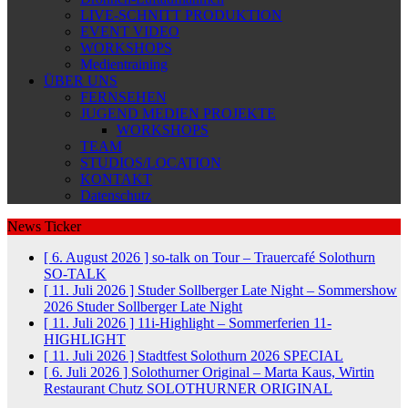
LIVE-SCHNITT PRODUKTION
EVENT VIDEO
WORKSHOPS
Medientraining
ÜBER UNS
FERNSEHEN
JUGEND MEDIEN PROJEKTE
WORKSHOPS
TEAM
STUDIOS/LOCATION
KONTAKT
Datenschutz
News Ticker
[ 6. August 2026 ]
so-talk on Tour – Trauercafé Solothurn
SO-TALK
[ 11. Juli 2026 ]
Studer Sollberger Late Night – Sommershow
2026
Studer Sollberger Late Night
[ 11. Juli 2026 ]
11i-Highlight – Sommerferien
11-
HIGHLIGHT
[ 11. Juli 2026 ]
Stadtfest Solothurn 2026
SPECIAL
[ 6. Juli 2026 ]
Solothurner Original – Marta Kaus, Wirtin
Restaurant Chutz
SOLOTHURNER ORIGINAL