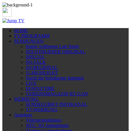
HOME
TV-PROGRAMM
SENDUNGEN
Studer Sollberger Late Night
SOLOTHURNER ORIGINAL
SPECIAL
SO-TALK
SO-REGIONAL
11-HIGHLIGHT
Nacht der Solothurner Industrie
LIVE
DONNYTIME
VEREINSMAGAZIN BY GAW
WERBUNG
SENDEGEBIET INFOKANAL
TV-WERBUNG
Angebote
Videoproduktionen
NEU: 3D Animationen
Drohnen-Luftaufnahmen