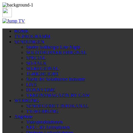
HOME
TV-PROGRAMM
SENDUNGEN
Studer Sollberger Late Night
SOLOTHURNER ORIGINAL
SPECIAL
SO-TALK
SO-REGIONAL
11-HIGHLIGHT
Nacht der Solothurner Industrie
LIVE
DONNYTIME
VEREINSMAGAZIN BY GAW
WERBUNG
SENDEGEBIET INFOKANAL
TV-WERBUNG
Angebote
Videoproduktionen
NEU: 3D Animationen
Drohnen-Luftaufnahmen