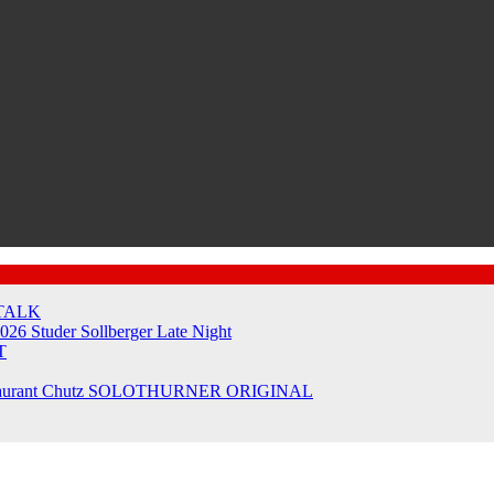
TALK
2026
Studer Sollberger Late Night
T
taurant Chutz
SOLOTHURNER ORIGINAL