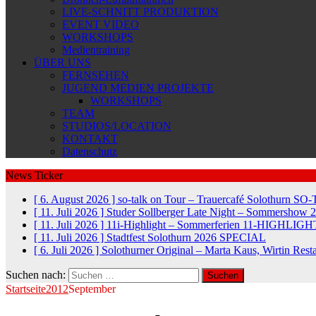
LIVE-SCHNITT PRODUKTION
EVENT VIDEO
WORKSHOPS
Medientraining
ÜBER UNS
FERNSEHEN
JUGEND MEDIEN PROJEKTE
WORKSHOPS
TEAM
STUDIOS/LOCATION
KONTAKT
Datenschutz
News Ticker
[ 6. August 2026 ]
so-talk on Tour – Trauercafé Solothurn
SO-
[ 11. Juli 2026 ]
Studer Sollberger Late Night – Sommershow 
[ 11. Juli 2026 ]
11i-Highlight – Sommerferien
11-HIGHLIGH
[ 11. Juli 2026 ]
Stadtfest Solothurn 2026
SPECIAL
[ 6. Juli 2026 ]
Solothurner Original – Marta Kaus, Wirtin Res
Suchen nach:
Startseite
2012
September