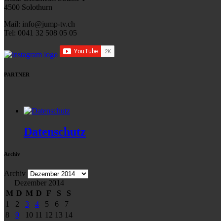
4500 Solothurn
Mail: info@jump-tv.ch
Tel: 0041 32 508 05 05
PARTNER
Datenschutz
Archiv
Archiv
Dezember 2014
M
D
M
D
F
S
S
1
2
3
4
5
6
7
8
9
10
11
12
13
14