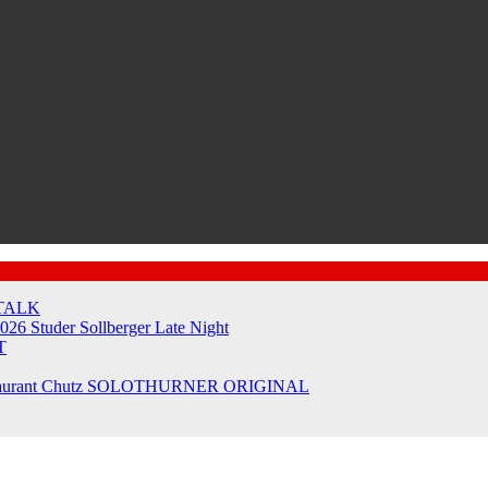
TALK
2026
Studer Sollberger Late Night
T
taurant Chutz
SOLOTHURNER ORIGINAL