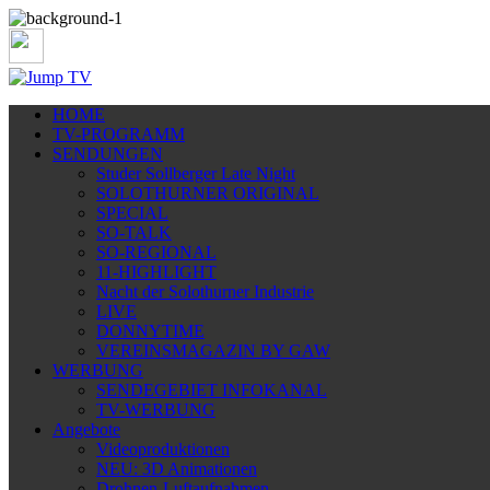
HOME
TV-PROGRAMM
SENDUNGEN
Studer Sollberger Late Night
SOLOTHURNER ORIGINAL
SPECIAL
SO-TALK
SO-REGIONAL
11-HIGHLIGHT
Nacht der Solothurner Industrie
LIVE
DONNYTIME
VEREINSMAGAZIN BY GAW
WERBUNG
SENDEGEBIET INFOKANAL
TV-WERBUNG
Angebote
Videoproduktionen
NEU: 3D Animationen
Drohnen-Luftaufnahmen