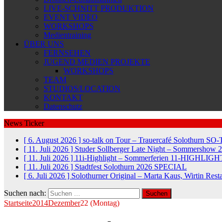
LIVE-SCHNITT PRODUKTION
EVENT VIDEO
WORKSHOPS
Medientraining
ÜBER UNS
FERNSEHEN
JUGEND MEDIEN PROJEKTE
WORKSHOPS
TEAM
STUDIOS/LOCATION
KONTAKT
Datenschutz
News Ticker
[ 6. August 2026 ]
so-talk on Tour – Trauercafé Solothurn
SO-
[ 11. Juli 2026 ]
Studer Sollberger Late Night – Sommershow 
[ 11. Juli 2026 ]
11i-Highlight – Sommerferien
11-HIGHLIGH
[ 11. Juli 2026 ]
Stadtfest Solothurn 2026
SPECIAL
[ 6. Juli 2026 ]
Solothurner Original – Marta Kaus, Wirtin Res
Suchen nach:
Startseite
2014
Dezember
22 (Montag)