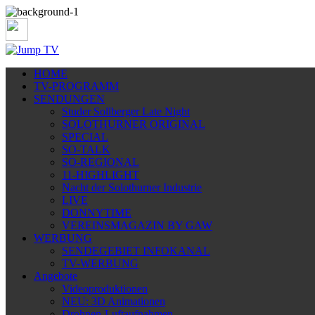
HOME
TV-PROGRAMM
SENDUNGEN
Studer Sollberger Late Night
SOLOTHURNER ORIGINAL
SPECIAL
SO-TALK
SO-REGIONAL
11-HIGHLIGHT
Nacht der Solothurner Industrie
LIVE
DONNYTIME
VEREINSMAGAZIN BY GAW
WERBUNG
SENDEGEBIET INFOKANAL
TV-WERBUNG
Angebote
Videoproduktionen
NEU: 3D Animationen
Drohnen-Luftaufnahmen