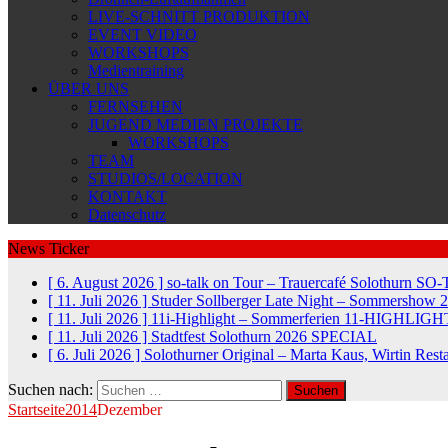
LIVE-SCHNITT PRODUKTION
EVENT VIDEO
WORKSHOPS
Medientraining
ÜBER UNS
FERNSEHEN
JUGEND MEDIEN PROJEKTE
WORKSHOPS
TEAM
STUDIOS/LOCATION
KONTAKT
Datenschutz
News Ticker
[ 6. August 2026 ]
so-talk on Tour – Trauercafé Solothurn
SO-
[ 11. Juli 2026 ]
Studer Sollberger Late Night – Sommershow 
[ 11. Juli 2026 ]
11i-Highlight – Sommerferien
11-HIGHLIGH
[ 11. Juli 2026 ]
Stadtfest Solothurn 2026
SPECIAL
[ 6. Juli 2026 ]
Solothurner Original – Marta Kaus, Wirtin Res
Suchen nach:
Startseite
2014
Dezember