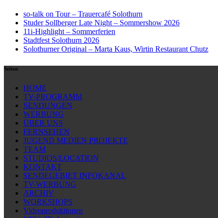
so-talk on Tour – Trauercafé Solothurn
Studer Sollberger Late Night – Sommershow 2026
11i-Highlight – Sommerferien
Stadtfest Solothurn 2026
Solothurner Original – Marta Kaus, Wirtin Restaurant Chutz
Seiten
HOME
TV-PROGRAMM
SENDUNGEN
WERBUNG
ÜBER UNS
FERNSEHEN
JUGEND MEDIEN PROJEKTE
TEAM
STUDIOS/LOCATION
KONTAKT
SENDEGEBIET INFOKANAL
TV-WERBUNG
ARCHIV
WORKSHOPS
Videoproduktionen