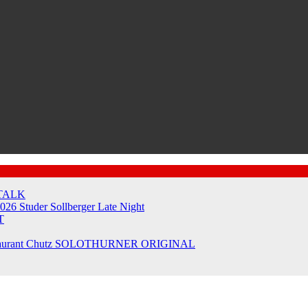
TALK
2026
Studer Sollberger Late Night
T
taurant Chutz
SOLOTHURNER ORIGINAL