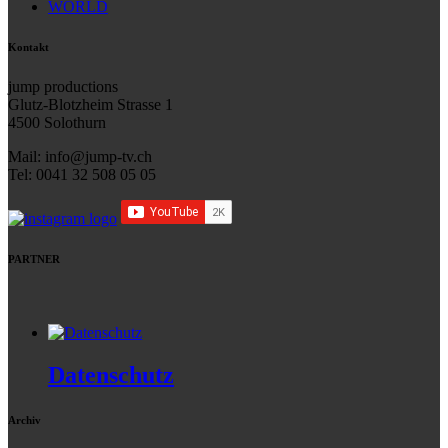
WORLD
Kontakt
jump productions
Glutz-Blotzheim Strasse 1
4500 Solothurn
Mail: info@jump-tv.ch
Tel: 0041 32 508 05 05
PARTNER
Datenschutz
Archiv