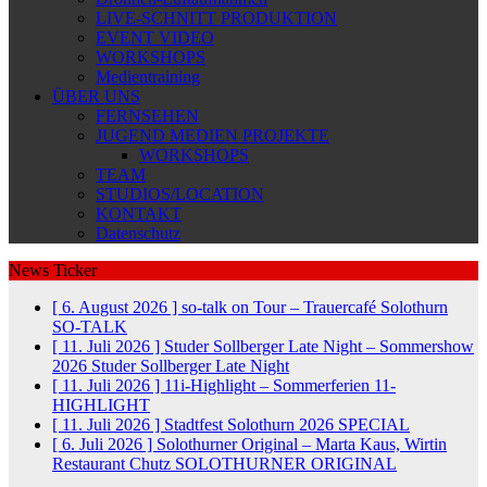
LIVE-SCHNITT PRODUKTION
EVENT VIDEO
WORKSHOPS
Medientraining
ÜBER UNS
FERNSEHEN
JUGEND MEDIEN PROJEKTE
WORKSHOPS
TEAM
STUDIOS/LOCATION
KONTAKT
Datenschutz
News Ticker
[ 6. August 2026 ]
so-talk on Tour – Trauercafé Solothurn
SO-TALK
[ 11. Juli 2026 ]
Studer Sollberger Late Night – Sommershow
2026
Studer Sollberger Late Night
[ 11. Juli 2026 ]
11i-Highlight – Sommerferien
11-
HIGHLIGHT
[ 11. Juli 2026 ]
Stadtfest Solothurn 2026
SPECIAL
[ 6. Juli 2026 ]
Solothurner Original – Marta Kaus, Wirtin
Restaurant Chutz
SOLOTHURNER ORIGINAL