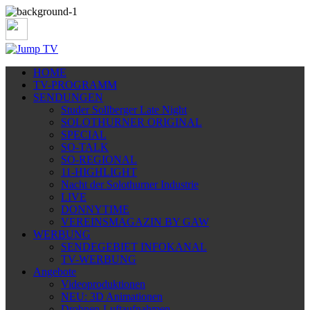
HOME
TV-PROGRAMM
SENDUNGEN
Studer Sollberger Late Night
SOLOTHURNER ORIGINAL
SPECIAL
SO-TALK
SO-REGIONAL
11-HIGHLIGHT
Nacht der Solothurner Industrie
LIVE
DONNYTIME
VEREINSMAGAZIN BY GAW
WERBUNG
SENDEGEBIET INFOKANAL
TV-WERBUNG
Angebote
Videoproduktionen
NEU: 3D Animationen
Drohnen-Luftaufnahmen