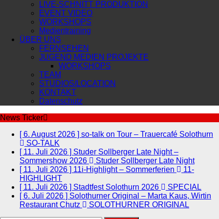
LIVE-SCHNITT PRODUKTION
EVENT VIDEO
WORKSHOPS
Medientraining
ÜBER UNS
FERNSEHEN
JUGEND MEDIEN PROJEKTE
WORKSHOPS
TEAM
STUDIOS/LOCATION
KONTAKT
Datenschutz
News Ticker
[ 6. August 2026 ]
so-talk on Tour – Trauercafé Solothurn
SO-TALK
[ 11. Juli 2026 ]
Studer Sollberger Late Night –
Sommershow 2026
Studer Sollberger Late Night
[ 11. Juli 2026 ]
11i-Highlight – Sommerferien
11-
HIGHLIGHT
[ 11. Juli 2026 ]
Stadtfest Solothurn 2026
SPECIAL
[ 6. Juli 2026 ]
Solothurner Original – Marta Kaus, Wirtin
Restaurant Chutz
SOLOTHURNER ORIGINAL