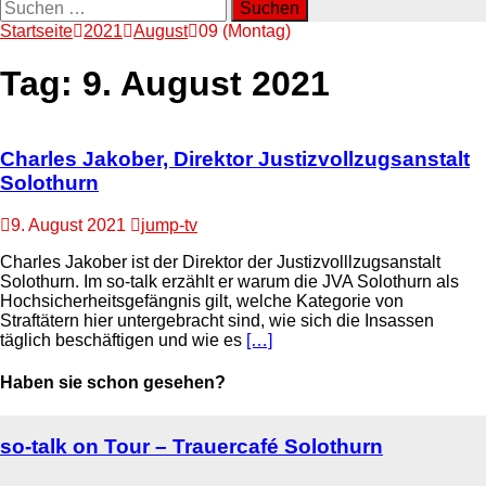
Suchen
nach:
Startseite
2021
August
09 (Montag)
Tag:
9. August 2021
Charles Jakober, Direktor Justizvollzugsanstalt
Solothurn
9. August 2021
jump-tv
Charles Jakober ist der Direktor der Justizvolllzugsanstalt
Solothurn. Im so-talk erzählt er warum die JVA Solothurn als
Hochsicherheitsgefängnis gilt, welche Kategorie von
Straftätern hier untergebracht sind, wie sich die Insassen
täglich beschäftigen und wie es
[…]
Haben sie schon gesehen?
so-talk on Tour – Trauercafé Solothurn