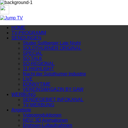
HOME
TV-PROGRAMM
SENDUNGEN
Studer Sollberger Late Night
SOLOTHURNER ORIGINAL
SPECIAL
SO-TALK
SO-REGIONAL
11-HIGHLIGHT
Nacht der Solothurner Industrie
LIVE
DONNYTIME
VEREINSMAGAZIN BY GAW
WERBUNG
SENDEGEBIET INFOKANAL
TV-WERBUNG
Angebote
Videoproduktionen
NEU: 3D Animationen
Drohnen-Luftaufnahmen