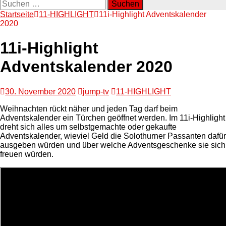
Suchen
nach:
Startseite
11-HIGHLIGHT
11i-Highlight Adventskalender
2020
11i-Highlight
Adventskalender 2020
30. November 2020
jump-tv
11-HIGHLIGHT
Weihnachten rückt näher und jeden Tag darf beim
Adventskalender ein Türchen geöffnet werden. Im 11i-Highlight
dreht sich alles um selbstgemachte oder gekaufte
Adventskalender, wieviel Geld die Solothurner Passanten dafür
ausgeben würden und über welche Adventsgeschenke sie sich
freuen würden.