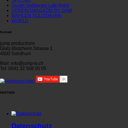
SPECIAL
Studer Sollberger Late Night
VEREINSMAGAZIN BY GAW
WAHLEN SOLOTHURN
WORLD
Kontakt
jump productions
Glutz-Blotzheim Strasse 1
4500 Solothurn
Mail: info@jump-tv.ch
Tel: 0041 32 508 05 05
PARTNER
Datenschutz