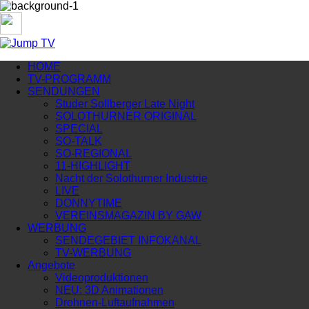
HOME
TV-PROGRAMM
SENDUNGEN
Studer Sollberger Late Night
SOLOTHURNER ORIGINAL
SPECIAL
SO-TALK
SO-REGIONAL
11-HIGHLIGHT
Nacht der Solothurner Industrie
LIVE
DONNYTIME
VEREINSMAGAZIN BY GAW
WERBUNG
SENDEGEBIET INFOKANAL
TV-WERBUNG
Angebote
Videoproduktionen
NEU: 3D Animationen
Drohnen-Luftaufnahmen