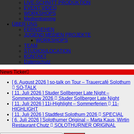
LIVE-SCHNITT PRODUKTION
EVENT VIDEO
WORKSHOPS
Medientraining
ÜBER UNS
FERNSEHEN
JUGEND MEDIEN PROJEKTE
WORKSHOPS
TEAM
STUDIOS/LOCATION
KONTAKT
Datenschutz
News Ticker
[ 6. August 2026 ]
so-talk on Tour – Trauercafé Solothurn
SO-TALK
[ 11. Juli 2026 ]
Studer Sollberger Late Night –
Sommershow 2026
Studer Sollberger Late Night
[ 11. Juli 2026 ]
11i-Highlight – Sommerferien
11-
HIGHLIGHT
[ 11. Juli 2026 ]
Stadtfest Solothurn 2026
SPECIAL
[ 6. Juli 2026 ]
Solothurner Original – Marta Kaus, Wirtin
Restaurant Chutz
SOLOTHURNER ORIGINAL