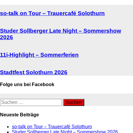
so-talk on Tour – Trauercafé Solothurn
Studer Sollberger Late Night – Sommershow
2026
11i-Highlight – Sommerferien
Stadtfest Solothurn 2026
Folge uns bei Facebook
Suchen
nach:
Neueste Beiträge
so-talk on Tour – Trauercafé Solothurn
Studer Sollberger Late Night – Sommershow 2026