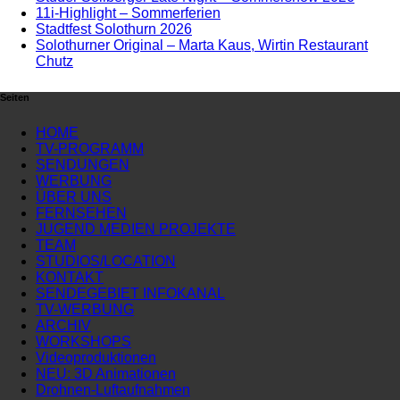
11i-Highlight – Sommerferien
Stadtfest Solothurn 2026
Solothurner Original – Marta Kaus, Wirtin Restaurant
Chutz
Seiten
HOME
TV-PROGRAMM
SENDUNGEN
WERBUNG
ÜBER UNS
FERNSEHEN
JUGEND MEDIEN PROJEKTE
TEAM
STUDIOS/LOCATION
KONTAKT
SENDEGEBIET INFOKANAL
TV-WERBUNG
ARCHIV
WORKSHOPS
Videoproduktionen
NEU: 3D Animationen
Drohnen-Luftaufnahmen