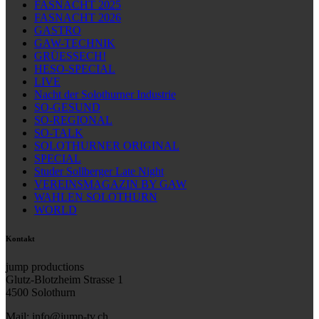
FASNACHT 2025
FASNACHT 2026
GASTRO
GAW-TECHNIK
GRÜESSECH!
HESO-SPECIAL
LIVE
Nacht der Solothurner Industrie
SO-GESUND
SO-REGIONAL
SO-TALK
SOLOTHURNER ORIGINAL
SPECIAL
Studer Sollberger Late Night
VEREINSMAGAZIN BY GAW
WAHLEN SOLOTHURN
WORLD
Kontakt
jump productions
Glutz-Blotzheim Strasse 1
4500 Solothurn
Mail: info@jump-tv.ch