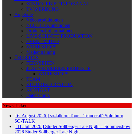
SENDEGEBIET INFOKANAL
TV-WERBUNG
Angebote
Videoproduktionen
NEU: 3D Animationen
Drohnen-Luftaufnahmen
LIVE-SCHNITT PRODUKTION
EVENT VIDEO
WORKSHOPS
Medientraining
ÜBER UNS
FERNSEHEN
JUGEND MEDIEN PROJEKTE
WORKSHOPS
TEAM
STUDIOS/LOCATION
KONTAKT
Datenschutz
News Ticker
[ 6. August 2026 ]
so-talk on Tour – Trauercafé Solothurn
SO-TALK
[ 11. Juli 2026 ]
Studer Sollberger Late Night – Sommershow
2026
Studer Sollberger Late Night