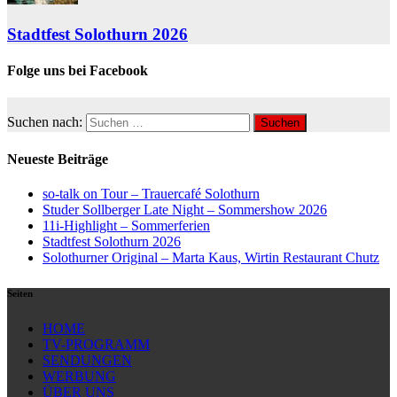
Stadtfest Solothurn 2026
Folge uns bei Facebook
Suchen nach:
Neueste Beiträge
so-talk on Tour – Trauercafé Solothurn
Studer Sollberger Late Night – Sommershow 2026
11i-Highlight – Sommerferien
Stadtfest Solothurn 2026
Solothurner Original – Marta Kaus, Wirtin Restaurant Chutz
Seiten
HOME
TV-PROGRAMM
SENDUNGEN
WERBUNG
ÜBER UNS