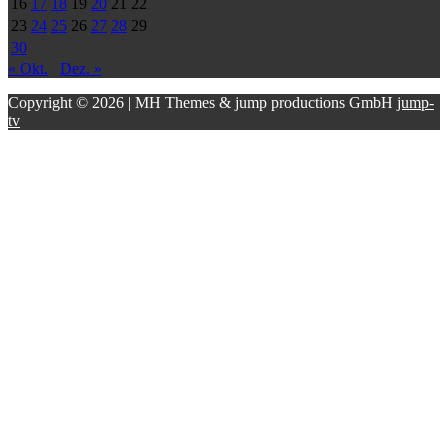
16
17
18
19
20
21
22
23
24
25
26
27
28
29
30
« Okt.
Dez. »
Copyright © 2026 | MH Themes & jump productions GmbH
jump-
tv