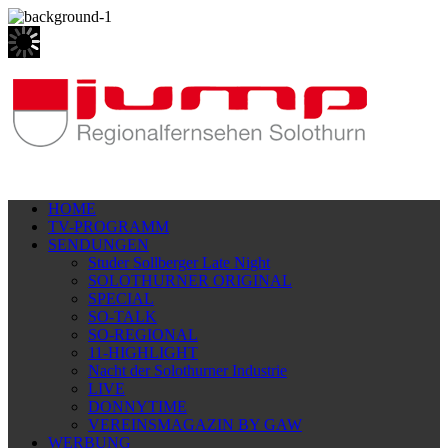
HOME
TV-PROGRAMM
SENDUNGEN
Studer Sollberger Late Night
SOLOTHURNER ORIGINAL
SPECIAL
SO-TALK
SO-REGIONAL
11-HIGHLIGHT
Nacht der Solothurner Industrie
LIVE
DONNYTIME
VEREINSMAGAZIN BY GAW
WERBUNG