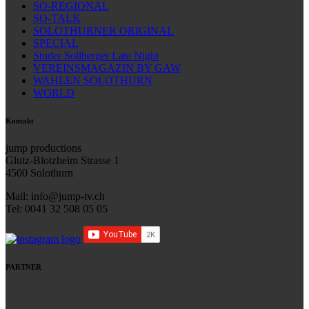
SO-REGIONAL
SO-TALK
SOLOTHURNER ORIGINAL
SPECIAL
Studer Sollberger Late Night
VEREINSMAGAZIN BY GAW
WAHLEN SOLOTHURN
WORLD
Kontakt
jump productions
Glutz-Blotzheim Strasse 1
4500 Solothurn
Mail: info@jump-tv.ch
Tel: 0041 32 508 05 05
PARTNER