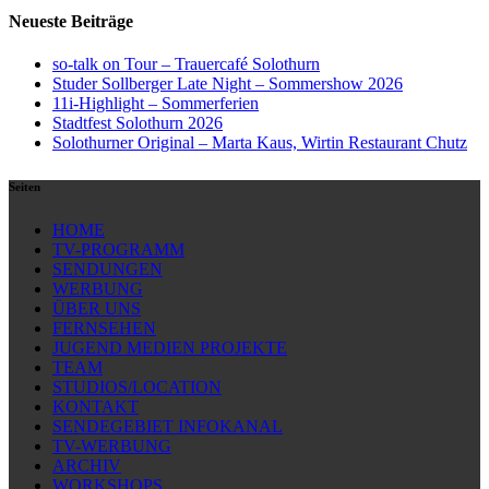
Neueste Beiträge
so-talk on Tour – Trauercafé Solothurn
Studer Sollberger Late Night – Sommershow 2026
11i-Highlight – Sommerferien
Stadtfest Solothurn 2026
Solothurner Original – Marta Kaus, Wirtin Restaurant Chutz
Seiten
HOME
TV-PROGRAMM
SENDUNGEN
WERBUNG
ÜBER UNS
FERNSEHEN
JUGEND MEDIEN PROJEKTE
TEAM
STUDIOS/LOCATION
KONTAKT
SENDEGEBIET INFOKANAL
TV-WERBUNG
ARCHIV
WORKSHOPS