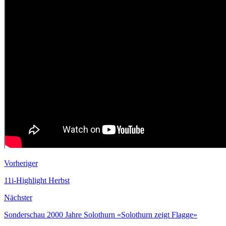
Vorheriger
11i-Highlight Herbst
Nächster
Sonderschau 2000 Jahre Solothurn «Solothurn zeigt Flagge»