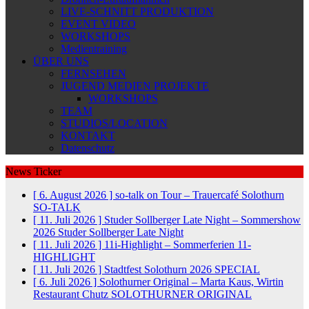
LIVE-SCHNITT PRODUKTION
EVENT VIDEO
WORKSHOPS
Medientraining
ÜBER UNS
FERNSEHEN
JUGEND MEDIEN PROJEKTE
WORKSHOPS
TEAM
STUDIOS/LOCATION
KONTAKT
Datenschutz
News Ticker
[ 6. August 2026 ]
so-talk on Tour – Trauercafé Solothurn
SO-TALK
[ 11. Juli 2026 ]
Studer Sollberger Late Night – Sommershow
2026
Studer Sollberger Late Night
[ 11. Juli 2026 ]
11i-Highlight – Sommerferien
11-
HIGHLIGHT
[ 11. Juli 2026 ]
Stadtfest Solothurn 2026
SPECIAL
[ 6. Juli 2026 ]
Solothurner Original – Marta Kaus, Wirtin
Restaurant Chutz
SOLOTHURNER ORIGINAL