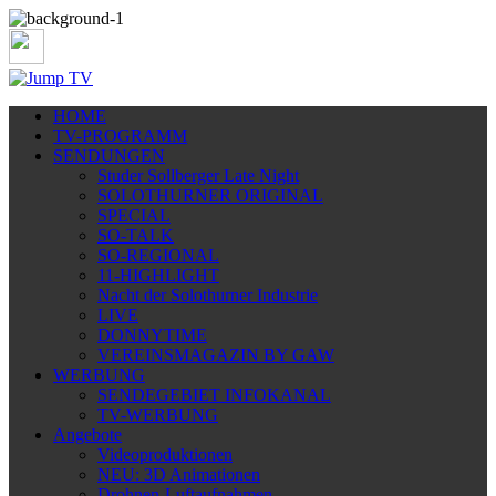
HOME
TV-PROGRAMM
SENDUNGEN
Studer Sollberger Late Night
SOLOTHURNER ORIGINAL
SPECIAL
SO-TALK
SO-REGIONAL
11-HIGHLIGHT
Nacht der Solothurner Industrie
LIVE
DONNYTIME
VEREINSMAGAZIN BY GAW
WERBUNG
SENDEGEBIET INFOKANAL
TV-WERBUNG
Angebote
Videoproduktionen
NEU: 3D Animationen
Drohnen-Luftaufnahmen