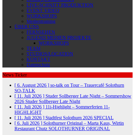
LIVE-SCHNITT PRODUKTION
EVENT VIDEO
WORKSHOPS
Medientraining
ÜBER UNS
FERNSEHEN
JUGEND MEDIEN PROJEKTE
WORKSHOPS
TEAM
STUDIOS/LOCATION
KONTAKT
Datenschutz
News Ticker
[ 6. August 2026 ]
so-talk on Tour – Trauercafé Solothurn
SO-TALK
[ 11. Juli 2026 ]
Studer Sollberger Late Night – Sommershow
2026
Studer Sollberger Late Night
[ 11. Juli 2026 ]
11i-Highlight – Sommerferien
11-
HIGHLIGHT
[ 11. Juli 2026 ]
Stadtfest Solothurn 2026
SPECIAL
[ 6. Juli 2026 ]
Solothurner Original – Marta Kaus, Wirtin
Restaurant Chutz
SOLOTHURNER ORIGINAL