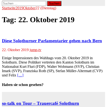
Suchen
nach:
Startseite
2019
Oktober
22 (Dienstag)
Tag:
22. Oktober 2019
Diese Solothurner Parlamentarier gehen nach Bern
22. Oktober 2019
jump-tv
Einige Impressionen des Wahltags vom 20. Oktober 2019 in
Solothurn. Diese Politiker vertreten den Kanton Solothurn im
Nationalrat Kurt Fluri (FDP), Walter Wobmann (SVP), Christian
Imark (SVP), Franziska Roth (SP), Stefan Müller-Altermatt (CVP)
und Felix
[…]
Haben sie schon gesehen?
so-talk on Tour – Trauercafé Solothurn