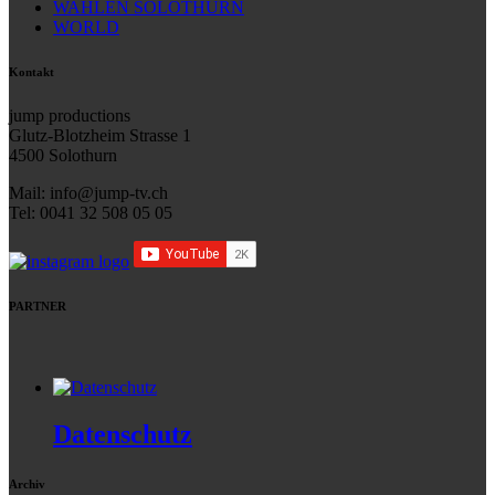
WAHLEN SOLOTHURN
WORLD
Kontakt
jump productions
Glutz-Blotzheim Strasse 1
4500 Solothurn
Mail: info@jump-tv.ch
Tel: 0041 32 508 05 05
PARTNER
Datenschutz
Archiv