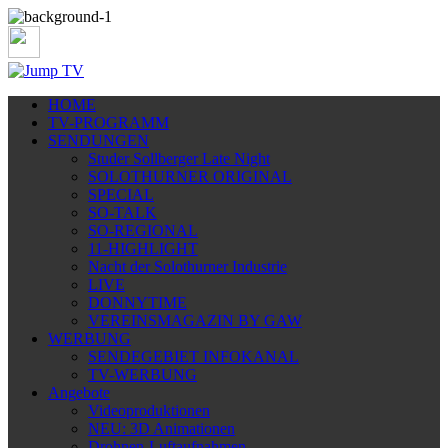
HOME
TV-PROGRAMM
SENDUNGEN
Studer Sollberger Late Night
SOLOTHURNER ORIGINAL
SPECIAL
SO-TALK
SO-REGIONAL
11-HIGHLIGHT
Nacht der Solothurner Industrie
LIVE
DONNYTIME
VEREINSMAGAZIN BY GAW
WERBUNG
SENDEGEBIET INFOKANAL
TV-WERBUNG
Angebote
Videoproduktionen
NEU: 3D Animationen
Drohnen-Luftaufnahmen