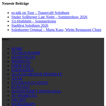
Neueste Beiträge
so-talk on Tour – Trauercafé Solothurn
Studer Sollberger Late Night – Sommershow 2026
11i-Highlight – Sommerferien
Stadtfest Solothurn 2026
Solothurner Original – Marta Kaus, Wirtin Restaurant Chutz
Seiten
HOME
TV-PROGRAMM
SENDUNGEN
WERBUNG
ÜBER UNS
FERNSEHEN
JUGEND MEDIEN PROJEKTE
TEAM
STUDIOS/LOCATION
KONTAKT
SENDEGEBIET INFOKANAL
TV-WERBUNG
ARCHIV
WORKSHOPS