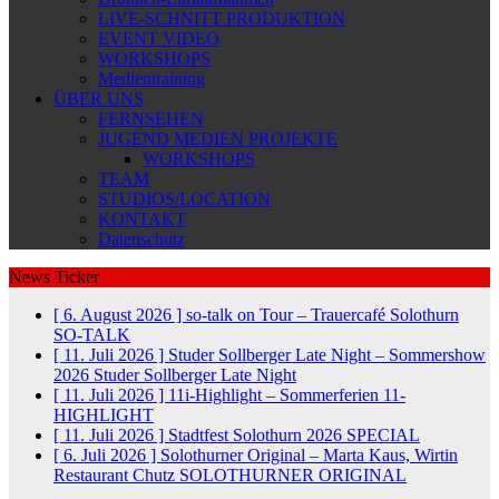
LIVE-SCHNITT PRODUKTION
EVENT VIDEO
WORKSHOPS
Medientraining
ÜBER UNS
FERNSEHEN
JUGEND MEDIEN PROJEKTE
WORKSHOPS
TEAM
STUDIOS/LOCATION
KONTAKT
Datenschutz
News Ticker
[ 6. August 2026 ]
so-talk on Tour – Trauercafé Solothurn
SO-TALK
[ 11. Juli 2026 ]
Studer Sollberger Late Night – Sommershow
2026
Studer Sollberger Late Night
[ 11. Juli 2026 ]
11i-Highlight – Sommerferien
11-
HIGHLIGHT
[ 11. Juli 2026 ]
Stadtfest Solothurn 2026
SPECIAL
[ 6. Juli 2026 ]
Solothurner Original – Marta Kaus, Wirtin
Restaurant Chutz
SOLOTHURNER ORIGINAL