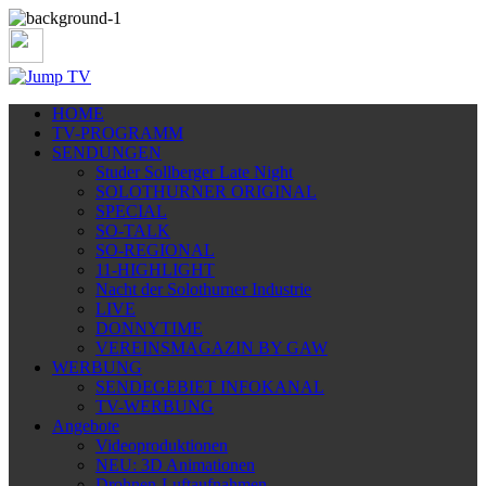
HOME
TV-PROGRAMM
SENDUNGEN
Studer Sollberger Late Night
SOLOTHURNER ORIGINAL
SPECIAL
SO-TALK
SO-REGIONAL
11-HIGHLIGHT
Nacht der Solothurner Industrie
LIVE
DONNYTIME
VEREINSMAGAZIN BY GAW
WERBUNG
SENDEGEBIET INFOKANAL
TV-WERBUNG
Angebote
Videoproduktionen
NEU: 3D Animationen
Drohnen-Luftaufnahmen