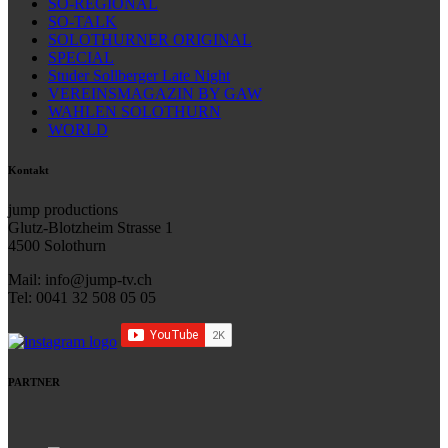
SO-REGIONAL
SO-TALK
SOLOTHURNER ORIGINAL
SPECIAL
Studer Sollberger Late Night
VEREINSMAGAZIN BY GAW
WAHLEN SOLOTHURN
WORLD
Kontakt
jump productions
Glutz-Blotzheim Strasse 1
4500 Solothurn
Mail: info@jump-tv.ch
Tel: 0041 32 508 05 05
PARTNER