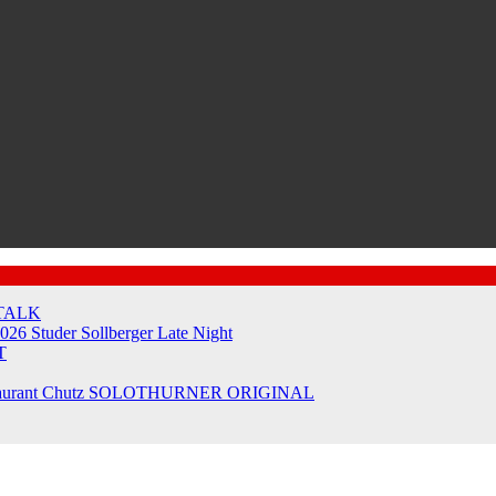
TALK
2026
Studer Sollberger Late Night
T
taurant Chutz
SOLOTHURNER ORIGINAL