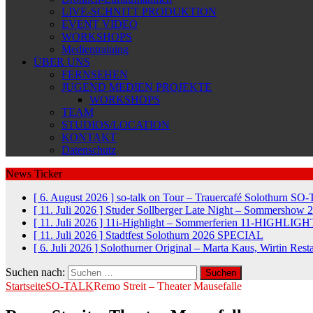
LIVE-SCHNITT PRODUKTION
EVENT VIDEO
WORKSHOPS
Medientraining
ÜBER UNS
FERNSEHEN
JUGEND MEDIEN PROJEKTE
WORKSHOPS
TEAM
STUDIOS/LOCATION
KONTAKT
Datenschutz
News Ticker
[ 6. August 2026 ]
so-talk on Tour – Trauercafé Solothurn
SO-
[ 11. Juli 2026 ]
Studer Sollberger Late Night – Sommershow 
[ 11. Juli 2026 ]
11i-Highlight – Sommerferien
11-HIGHLIGH
[ 11. Juli 2026 ]
Stadtfest Solothurn 2026
SPECIAL
[ 6. Juli 2026 ]
Solothurner Original – Marta Kaus, Wirtin Res
Suchen nach:
Startseite
SO-TALK
Remo Streit – Theater Mausefalle