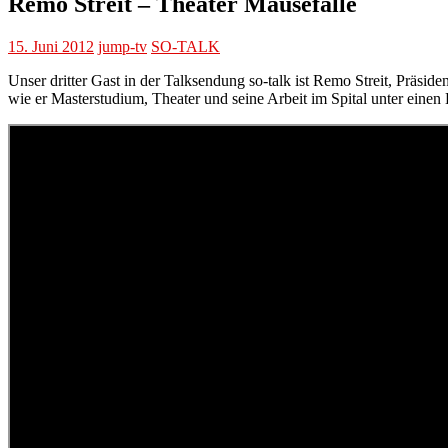
Remo Streit – Theater Mausefalle
15. Juni 2012
jump-tv
SO-TALK
Unser dritter Gast in der Talksendung so-talk ist Remo Streit, Präsid
wie er Masterstudium, Theater und seine Arbeit im Spital unter eine