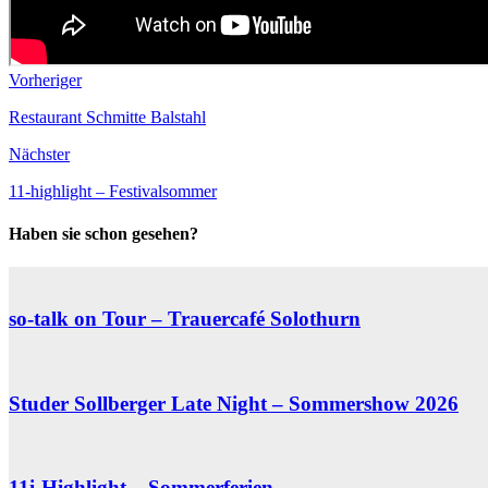
Vorheriger
Restaurant Schmitte Balstahl
Nächster
11-highlight – Festivalsommer
Haben sie schon gesehen?
so-talk on Tour – Trauercafé Solothurn
Studer Sollberger Late Night – Sommershow 2026
11i-Highlight – Sommerferien