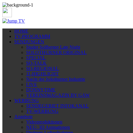
HOME
TV-PROGRAMM
SENDUNGEN
Studer Sollberger Late Night
SOLOTHURNER ORIGINAL
SPECIAL
SO-TALK
SO-REGIONAL
11-HIGHLIGHT
Nacht der Solothurner Industrie
LIVE
DONNYTIME
VEREINSMAGAZIN BY GAW
WERBUNG
SENDEGEBIET INFOKANAL
TV-WERBUNG
Angebote
Videoproduktionen
NEU: 3D Animationen
Drohnen-Luftaufnahmen