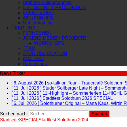
Drohnen-Luftaufnahmen
LIVE-SCHNITT PRODUKTION
EVENT VIDEO
WORKSHOPS
Medientraining
ÜBER UNS
FERNSEHEN
JUGEND MEDIEN PROJEKTE
WORKSHOPS
TEAM
STUDIOS/LOCATION
KONTAKT
Datenschutz
News Ticker
[ 6. August 2026 ]
so-talk on Tour – Trauercafé Solothurn
[ 11. Juli 2026 ]
Studer Sollberger Late Night – Sommer
[ 11. Juli 2026 ]
11i-Highlight – Sommerferien
11-HIGHLI
[ 11. Juli 2026 ]
Stadtfest Solothurn 2026
SPECIAL
[ 6. Juli 2026 ]
Solothurner Original – Marta Kaus, Wirtin 
Suchen nach:
Startseite
SPECIAL
Stadtfest Solothurn 2024