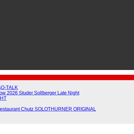
SO-TALK
show 2026
Studer Sollberger Late Night
GHT
Restaurant Chutz
SOLOTHURNER ORIGINAL