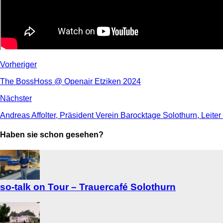
Vorheriger
The BossHoss @ Openair Etziken 2024
Nächster
Andreas Affolter, Präsident Verein Barocktage Solothurn, Leit
Haben sie schon gesehen?
so-talk on Tour – Trauercafé Solothurn