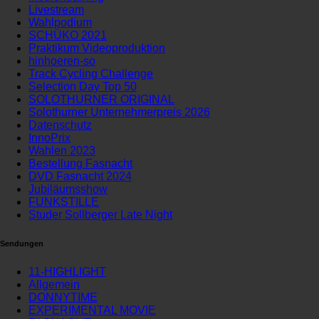
Livestream
Wahlpodium
SCHÜKO 2021
Praktikum Videoproduktion
hinhoeren-so
Track Cycling Challenge
Selection Day Top 50
SOLOTHURNER ORIGINAL
Solothurner Unternehmerpreis 2026
Datenschutz
InnoPrix
Wahlen 2023
Bestellung Fasnacht
DVD Fasnacht 2024
Jubiläumsshow
FUNKSTILLE
Studer Sollberger Late Night
Sendungen
11-HIGHLIGHT
Allgemein
DONNYTIME
EXPERIMENTAL MOVIE