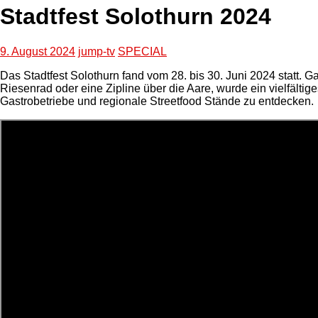
Stadtfest Solothurn 2024
9. August 2024
jump-tv
SPECIAL
Das Stadtfest Solothurn fand vom 28. bis 30. Juni 2024 statt. G
Riesenrad oder eine Zipline über die Aare, wurde ein vielfält
Gastrobetriebe und regionale Streetfood Stände zu entdecken.