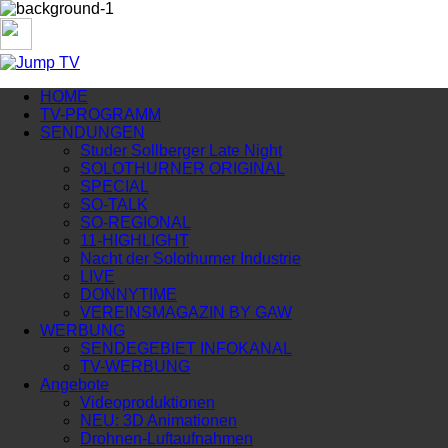
HOME
TV-PROGRAMM
SENDUNGEN
Studer Sollberger Late Night
SOLOTHURNER ORIGINAL
SPECIAL
SO-TALK
SO-REGIONAL
11-HIGHLIGHT
Nacht der Solothurner Industrie
LIVE
DONNYTIME
VEREINSMAGAZIN BY GAW
WERBUNG
SENDEGEBIET INFOKANAL
TV-WERBUNG
Angebote
Videoproduktionen
NEU: 3D Animationen
Drohnen-Luftaufnahmen