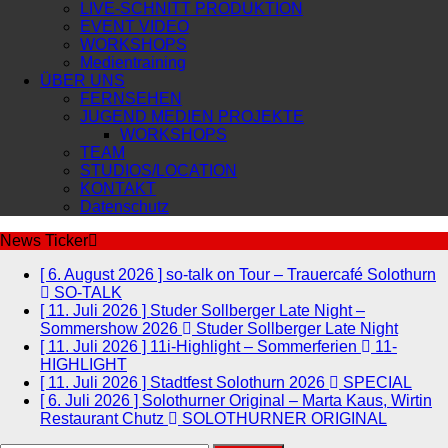
LIVE-SCHNITT PRODUKTION
EVENT VIDEO
WORKSHOPS
Medientraining
ÜBER UNS
FERNSEHEN
JUGEND MEDIEN PROJEKTE
WORKSHOPS
TEAM
STUDIOS/LOCATION
KONTAKT
Datenschutz
News Ticker
[ 6. August 2026 ]
so-talk on Tour – Trauercafé Solothurn
SO-TALK
[ 11. Juli 2026 ]
Studer Sollberger Late Night –
Sommershow 2026
Studer Sollberger Late Night
[ 11. Juli 2026 ]
11i-Highlight – Sommerferien
11-
HIGHLIGHT
[ 11. Juli 2026 ]
Stadtfest Solothurn 2026
SPECIAL
[ 6. Juli 2026 ]
Solothurner Original – Marta Kaus, Wirtin
Restaurant Chutz
SOLOTHURNER ORIGINAL