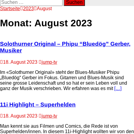
Suchen
nach:
Startseite
2023
August
Monat:
August 2023
Solothurner Original – Phipu “Bluedög” Gerber,
Musiker
18. August 2023
jump-tv
Im «Solothurner Original» steht der Blues-Musiker Phipu
„Bluedög“ Gerber im Fokus. Gitarren und Blues-Musik sind
seine grosse Leidenschaft und so hat er sein Leben voll und
ganz der Musik verschrieben. Wir erfahren was es mit
[…]
11i Highlight – Superhelden
18. August 2023
jump-tv
Man kennt sie aus Filmen und Comics, die Rede ist von
Superhelden/innen. In diesem 11i-Highlight wollten wir von den