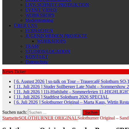
LIVE-SCHNITT PRODUKTION
EVENT VIDEO
WORKSHOPS
Medientraining
ÜBER UNS
FERNSEHEN
JUGEND MEDIEN PROJEKTE
WORKSHOPS
TEAM
STUDIOS/LOCATION
KONTAKT
Datenschutz
News Ticker
[ 6. August 2026 ]
so-talk on Tour – Trauercafé Solothurn
SO-
[ 11. Juli 2026 ]
Studer Sollberger Late Night – Sommershow 
[ 11. Juli 2026 ]
11i-Highlight – Sommerferien
11-HIGHLIGH
[ 11. Juli 2026 ]
Stadtfest Solothurn 2026
SPECIAL
[ 6. Juli 2026 ]
Solothurner Original – Marta Kaus, Wirtin Res
Suchen nach:
Startseite
SOLOTHURNER ORIGINAL
Solothurner Original – San