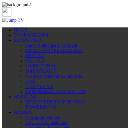
HOME
TV-PROGRAMM
SENDUNGEN
Studer Sollberger Late Night
SOLOTHURNER ORIGINAL
SPECIAL
SO-TALK
SO-REGIONAL
11-HIGHLIGHT
Nacht der Solothurner Industrie
LIVE
DONNYTIME
VEREINSMAGAZIN BY GAW
WERBUNG
SENDEGEBIET INFOKANAL
TV-WERBUNG
Angebote
Videoproduktionen
NEU: 3D Animationen
Drohnen-Luftaufnahmen