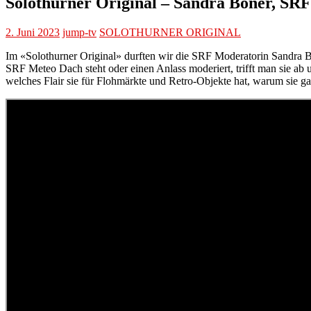
Solothurner Original – Sandra Boner, SR
2. Juni 2023
jump-tv
SOLOTHURNER ORIGINAL
Im «Solothurner Original» durften wir die SRF Moderatorin Sandra Bo
SRF Meteo Dach steht oder einen Anlass moderiert, trifft man sie ab
welches Flair sie für Flohmärkte und Retro-Objekte hat, warum sie ga