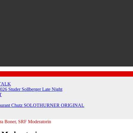
TALK
2026
Studer Sollberger Late Night
T
taurant Chutz
SOLOTHURNER ORIGINAL
dra Boner, SRF Moderatorin