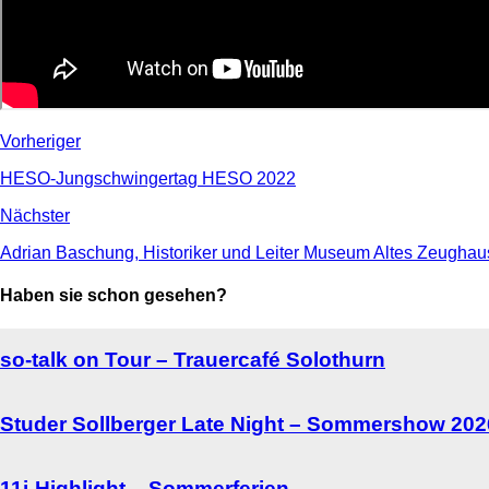
Vorheriger
HESO-Jungschwingertag HESO 2022
Nächster
Adrian Baschung, Historiker und Leiter Museum Altes Zeughau
Haben sie schon gesehen?
so-talk on Tour – Trauercafé Solothurn
Studer Sollberger Late Night – Sommershow 202
11i-Highlight – Sommerferien