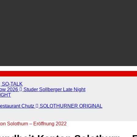
SO-TALK
show 2026
Studer Sollberger Late Night
IGHT
Restaurant Chutz
SOLOTHURNER ORIGINAL
on Solothurn – Eröffnung 2022