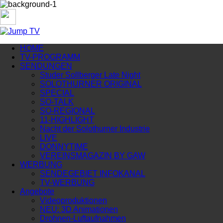
HOME
TV-PROGRAMM
SENDUNGEN
Studer Sollberger Late Night
SOLOTHURNER ORIGINAL
SPECIAL
SO-TALK
SO-REGIONAL
11-HIGHLIGHT
Nacht der Solothurner Industrie
LIVE
DONNYTIME
VEREINSMAGAZIN BY GAW
WERBUNG
SENDEGEBIET INFOKANAL
TV-WERBUNG
Angebote
Videoproduktionen
NEU: 3D Animationen
Drohnen-Luftaufnahmen