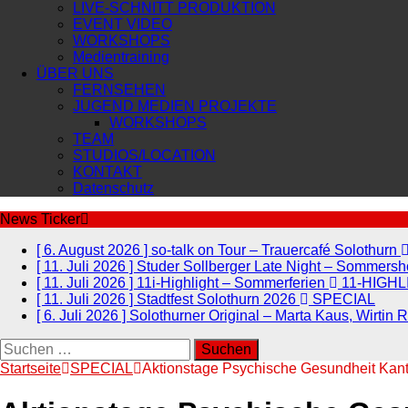
LIVE-SCHNITT PRODUKTION
EVENT VIDEO
WORKSHOPS
Medientraining
ÜBER UNS
FERNSEHEN
JUGEND MEDIEN PROJEKTE
WORKSHOPS
TEAM
STUDIOS/LOCATION
KONTAKT
Datenschutz
News Ticker
[ 6. August 2026 ]
so-talk on Tour – Trauercafé Solothurn
[ 11. Juli 2026 ]
Studer Sollberger Late Night – Sommer
[ 11. Juli 2026 ]
11i-Highlight – Sommerferien
11-HIGHL
[ 11. Juli 2026 ]
Stadtfest Solothurn 2026
SPECIAL
[ 6. Juli 2026 ]
Solothurner Original – Marta Kaus, Wirtin 
Suchen
nach:
Startseite
SPECIAL
Aktionstage Psychische Gesundheit Kant