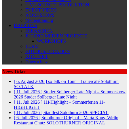
LIVE-SCHNITT PRODUKTION
EVENT VIDEO
WORKSHOPS
Medientraining
ÜBER UNS
FERNSEHEN
JUGEND MEDIEN PROJEKTE
WORKSHOPS
TEAM
STUDIOS/LOCATION
KONTAKT
Datenschutz
News Ticker
[ 6. August 2026 ]
so-talk on Tour – Trauercafé Solothurn
SO-TALK
[ 11. Juli 2026 ]
Studer Sollberger Late Night – Sommershow
2026
Studer Sollberger Late Night
[ 11. Juli 2026 ]
11i-Highlight – Sommerferien
11-
HIGHLIGHT
[ 11. Juli 2026 ]
Stadtfest Solothurn 2026
SPECIAL
[ 6. Juli 2026 ]
Solothurner Original – Marta Kaus, Wirtin
Restaurant Chutz
SOLOTHURNER ORIGINAL