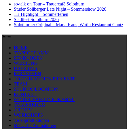
so-talk on Tour – Trauercafé Solothurn
Studer Sollberger Late Night – Sommershow 2026
11i-Highlight – Sommerferien
Stadtfest Solothurn 2026
Solothurner Original – Marta Kaus, Wirtin Restaurant Chutz
Seiten
HOME
TV-PROGRAMM
SENDUNGEN
WERBUNG
ÜBER UNS
FERNSEHEN
JUGEND MEDIEN PROJEKTE
TEAM
STUDIOS/LOCATION
KONTAKT
SENDEGEBIET INFOKANAL
TV-WERBUNG
ARCHIV
WORKSHOPS
Videoproduktionen
NEU: 3D Animationen