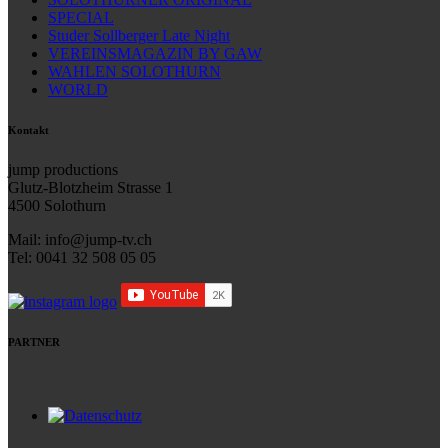
SPECIAL
Studer Sollberger Late Night
VEREINSMAGAZIN BY GAW
WAHLEN SOLOTHURN
WORLD
Kontakt
jump productions
Glutz-Blotzheim Strasse 1
4500 Solothurn
Mail: info@jump-tv.ch
Tel: 0041 32 508 05 05
PARTNER