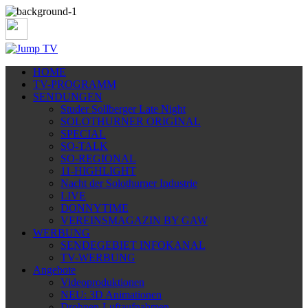
HOME
TV-PROGRAMM
SENDUNGEN
Studer Sollberger Late Night
SOLOTHURNER ORIGINAL
SPECIAL
SO-TALK
SO-REGIONAL
11-HIGHLIGHT
Nacht der Solothurner Industrie
LIVE
DONNYTIME
VEREINSMAGAZIN BY GAW
WERBUNG
SENDEGEBIET INFOKANAL
TV-WERBUNG
Angebote
Videoproduktionen
NEU: 3D Animationen
Drohnen-Luftaufnahmen