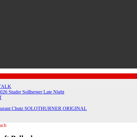
TALK
2026
Studer Sollberger Late Night
T
taurant Chutz
SOLOTHURNER ORIGINAL
lach