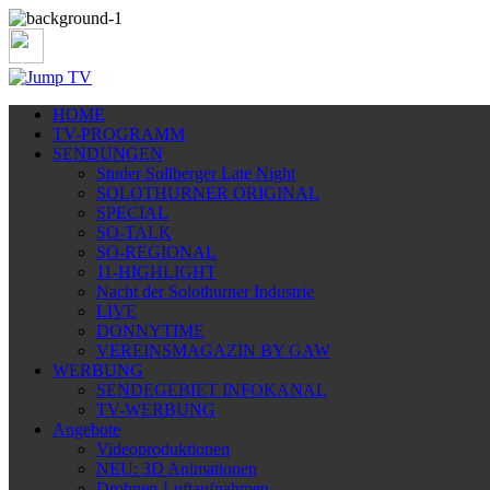
HOME
TV-PROGRAMM
SENDUNGEN
Studer Sollberger Late Night
SOLOTHURNER ORIGINAL
SPECIAL
SO-TALK
SO-REGIONAL
11-HIGHLIGHT
Nacht der Solothurner Industrie
LIVE
DONNYTIME
VEREINSMAGAZIN BY GAW
WERBUNG
SENDEGEBIET INFOKANAL
TV-WERBUNG
Angebote
Videoproduktionen
NEU: 3D Animationen
Drohnen-Luftaufnahmen