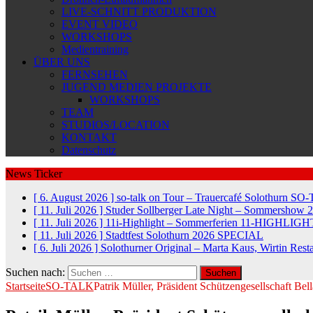
LIVE-SCHNITT PRODUKTION
EVENT VIDEO
WORKSHOPS
Medientraining
ÜBER UNS
FERNSEHEN
JUGEND MEDIEN PROJEKTE
WORKSHOPS
TEAM
STUDIOS/LOCATION
KONTAKT
Datenschutz
News Ticker
[ 6. August 2026 ]
so-talk on Tour – Trauercafé Solothurn
SO-
[ 11. Juli 2026 ]
Studer Sollberger Late Night – Sommershow 
[ 11. Juli 2026 ]
11i-Highlight – Sommerferien
11-HIGHLIGH
[ 11. Juli 2026 ]
Stadtfest Solothurn 2026
SPECIAL
[ 6. Juli 2026 ]
Solothurner Original – Marta Kaus, Wirtin Res
Suchen nach:
Startseite
SO-TALK
Patrik Müller, Präsident Schützengesellschaft Bel