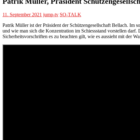
Patrik Müller, Präsident Schützengesellsch
11. September 2021
jump-tv
SO-TALK
Patrik Müller ist der Präsident der Schützengesellschaft Bellach. Im 
und wie man sich die Konzentration im Schiessstand vorstellen darf.
Sicherheitsvorschriften es zu beachten gilt, wie es aussieht mit der 