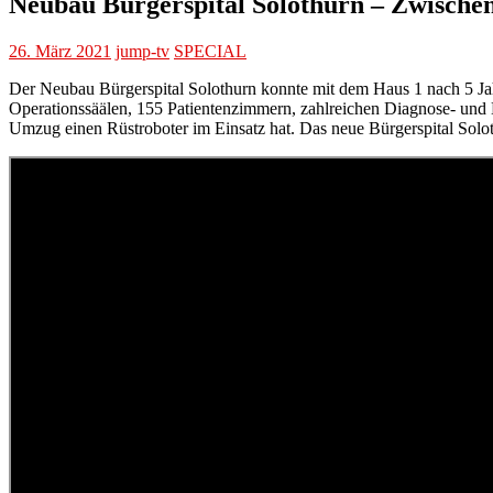
Neubau Bürgerspital Solothurn – Zwische
26. März 2021
jump-tv
SPECIAL
Der Neubau Bürgerspital Solothurn konnte mit dem Haus 1 nach 5 Jahr
Operationssäälen, 155 Patientenzimmern, zahlreichen Diagnose- und
Umzug einen Rüstroboter im Einsatz hat. Das neue Bürgerspital Solot