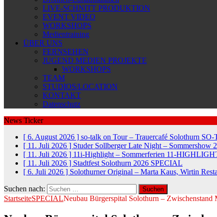
LIVE-SCHNITT PRODUKTION
EVENT VIDEO
WORKSHOPS
Medientraining
ÜBER UNS
FERNSEHEN
JUGEND MEDIEN PROJEKTE
WORKSHOPS
TEAM
STUDIOS/LOCATION
KONTAKT
Datenschutz
News Ticker
[ 6. August 2026 ]
so-talk on Tour – Trauercafé Solothurn
SO-
[ 11. Juli 2026 ]
Studer Sollberger Late Night – Sommershow 
[ 11. Juli 2026 ]
11i-Highlight – Sommerferien
11-HIGHLIGH
[ 11. Juli 2026 ]
Stadtfest Solothurn 2026
SPECIAL
[ 6. Juli 2026 ]
Solothurner Original – Marta Kaus, Wirtin Res
Suchen nach:
Startseite
SPECIAL
Neubau Bürgerspital Solothurn – Zwischenstand