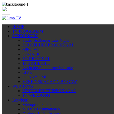
HOME
TV-PROGRAMM
SENDUNGEN
Studer Sollberger Late Night
SOLOTHURNER ORIGINAL
SPECIAL
SO-TALK
SO-REGIONAL
11-HIGHLIGHT
Nacht der Solothurner Industrie
LIVE
DONNYTIME
VEREINSMAGAZIN BY GAW
WERBUNG
SENDEGEBIET INFOKANAL
TV-WERBUNG
Angebote
Videoproduktionen
NEU: 3D Animationen
Drohnen-Luftaufnahmen