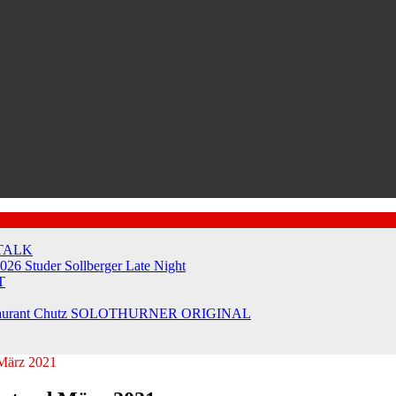
TALK
2026
Studer Sollberger Late Night
T
taurant Chutz
SOLOTHURNER ORIGINAL
 März 2021