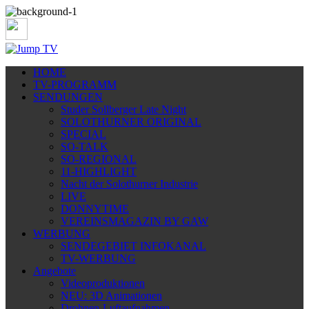
HOME
TV-PROGRAMM
SENDUNGEN
Studer Sollberger Late Night
SOLOTHURNER ORIGINAL
SPECIAL
SO-TALK
SO-REGIONAL
11-HIGHLIGHT
Nacht der Solothurner Industrie
LIVE
DONNYTIME
VEREINSMAGAZIN BY GAW
WERBUNG
SENDEGEBIET INFOKANAL
TV-WERBUNG
Angebote
Videoproduktionen
NEU: 3D Animationen
Drohnen-Luftaufnahmen