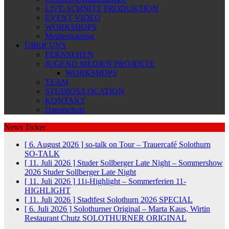
LIVE-SCHNITT PRODUKTION
EVENT VIDEO
WORKSHOPS
Medientraining
ÜBER UNS
FERNSEHEN
JUGEND MEDIEN PROJEKTE
WORKSHOPS
TEAM
STUDIOS/LOCATION
KONTAKT
Datenschutz
News Ticker
[ 6. August 2026 ]
so-talk on Tour – Trauercafé Solothurn
SO-TALK
[ 11. Juli 2026 ]
Studer Sollberger Late Night – Sommershow
2026
Studer Sollberger Late Night
[ 11. Juli 2026 ]
11i-Highlight – Sommerferien
11-
HIGHLIGHT
[ 11. Juli 2026 ]
Stadtfest Solothurn 2026
SPECIAL
[ 6. Juli 2026 ]
Solothurner Original – Marta Kaus, Wirtin
Restaurant Chutz
SOLOTHURNER ORIGINAL