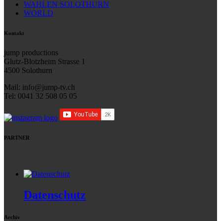
WAHLEN SOLOTHURN
WORLD
Kontakt
jump productions
Glutz-Blotzheim Strasse 1
4500 Solothurn
Mail: info@jump-tv.ch
Tel: 0041 32 508 05 05
PARTNER
Datenschutz
Archiv