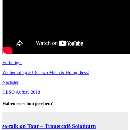
Vorheriger
Wallierhoftag 2018 – wo Milch & Honig fliesst
Nächster
HESO Aufbau 2018
Haben sie schon gesehen?
so-talk on Tour – Trauercafé Solothurn