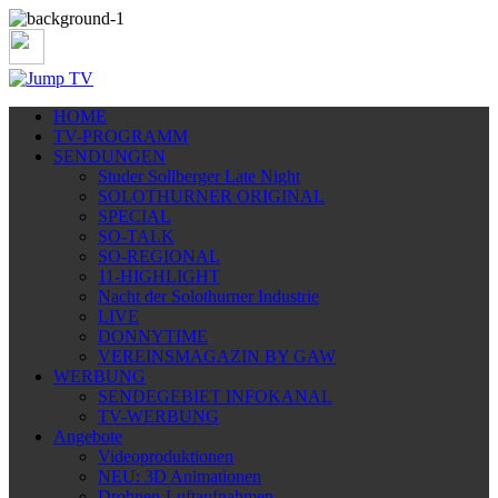
HOME
TV-PROGRAMM
SENDUNGEN
Studer Sollberger Late Night
SOLOTHURNER ORIGINAL
SPECIAL
SO-TALK
SO-REGIONAL
11-HIGHLIGHT
Nacht der Solothurner Industrie
LIVE
DONNYTIME
VEREINSMAGAZIN BY GAW
WERBUNG
SENDEGEBIET INFOKANAL
TV-WERBUNG
Angebote
Videoproduktionen
NEU: 3D Animationen
Drohnen-Luftaufnahmen