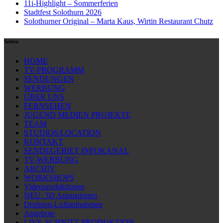
11i-Highlight – Sommerferien
Stadtfest Solothurn 2026
Solothurner Original – Marta Kaus, Wirtin Restaurant Chutz
Seiten
HOME
TV-PROGRAMM
SENDUNGEN
WERBUNG
ÜBER UNS
FERNSEHEN
JUGEND MEDIEN PROJEKTE
TEAM
STUDIOS/LOCATION
KONTAKT
SENDEGEBIET INFOKANAL
TV-WERBUNG
ARCHIV
WORKSHOPS
Videoproduktionen
NEU: 3D Animationen
Drohnen-Luftaufnahmen
Angebote
LIVE-SCHNITT PRODUKTION