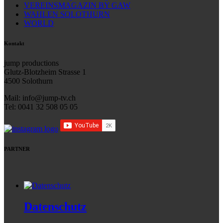
VEREINSMAGAZIN BY GAW
WAHLEN SOLOTHURN
WORLD
Kontakt
jump productions
Glutz-Blotzheim Strasse 1
4500 Solothurn
Mail: info@jump-tv.ch
Tel: 0041 32 508 05 05
PARTNER
Datenschutz