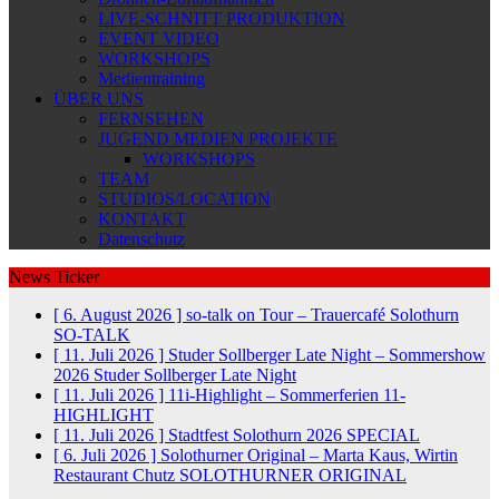
LIVE-SCHNITT PRODUKTION
EVENT VIDEO
WORKSHOPS
Medientraining
ÜBER UNS
FERNSEHEN
JUGEND MEDIEN PROJEKTE
WORKSHOPS
TEAM
STUDIOS/LOCATION
KONTAKT
Datenschutz
News Ticker
[ 6. August 2026 ]
so-talk on Tour – Trauercafé Solothurn
SO-TALK
[ 11. Juli 2026 ]
Studer Sollberger Late Night – Sommershow
2026
Studer Sollberger Late Night
[ 11. Juli 2026 ]
11i-Highlight – Sommerferien
11-
HIGHLIGHT
[ 11. Juli 2026 ]
Stadtfest Solothurn 2026
SPECIAL
[ 6. Juli 2026 ]
Solothurner Original – Marta Kaus, Wirtin
Restaurant Chutz
SOLOTHURNER ORIGINAL