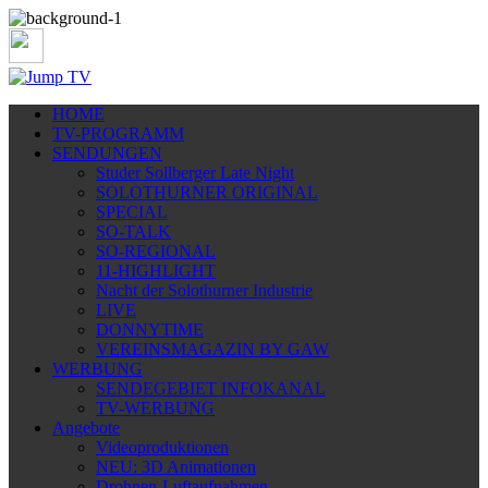
HOME
TV-PROGRAMM
SENDUNGEN
Studer Sollberger Late Night
SOLOTHURNER ORIGINAL
SPECIAL
SO-TALK
SO-REGIONAL
11-HIGHLIGHT
Nacht der Solothurner Industrie
LIVE
DONNYTIME
VEREINSMAGAZIN BY GAW
WERBUNG
SENDEGEBIET INFOKANAL
TV-WERBUNG
Angebote
Videoproduktionen
NEU: 3D Animationen
Drohnen-Luftaufnahmen