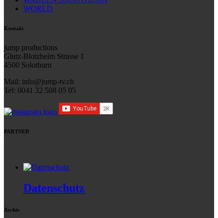
WORLD
Kontakt
jump productions
Glutz-Blotzheim Strasse 1
4500 Solothurn
Mail: info@jump-tv.ch
Tel: 0041 32 508 05 05
PARTNER
Datenschutz
Archiv