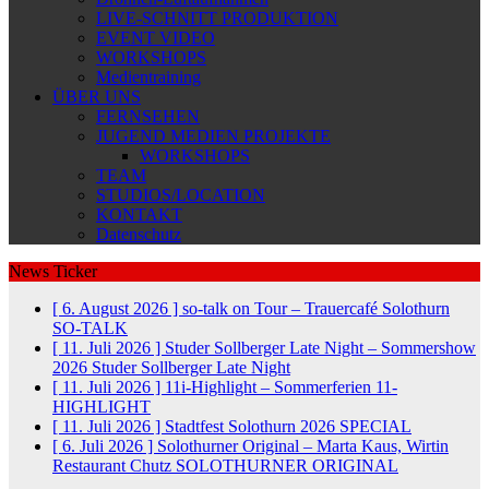
LIVE-SCHNITT PRODUKTION
EVENT VIDEO
WORKSHOPS
Medientraining
ÜBER UNS
FERNSEHEN
JUGEND MEDIEN PROJEKTE
WORKSHOPS
TEAM
STUDIOS/LOCATION
KONTAKT
Datenschutz
News Ticker
[ 6. August 2026 ]
so-talk on Tour – Trauercafé Solothurn
SO-TALK
[ 11. Juli 2026 ]
Studer Sollberger Late Night – Sommershow
2026
Studer Sollberger Late Night
[ 11. Juli 2026 ]
11i-Highlight – Sommerferien
11-
HIGHLIGHT
[ 11. Juli 2026 ]
Stadtfest Solothurn 2026
SPECIAL
[ 6. Juli 2026 ]
Solothurner Original – Marta Kaus, Wirtin
Restaurant Chutz
SOLOTHURNER ORIGINAL