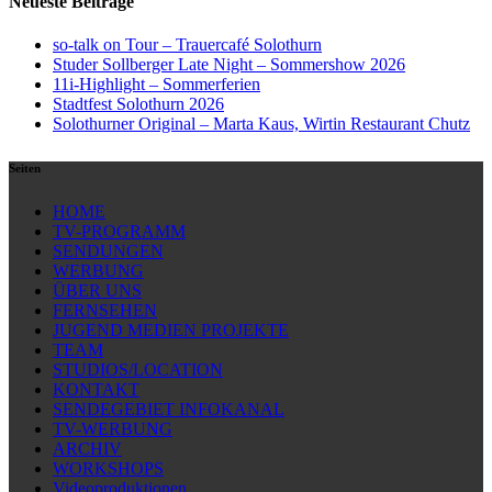
Neueste Beiträge
so-talk on Tour – Trauercafé Solothurn
Studer Sollberger Late Night – Sommershow 2026
11i-Highlight – Sommerferien
Stadtfest Solothurn 2026
Solothurner Original – Marta Kaus, Wirtin Restaurant Chutz
Seiten
HOME
TV-PROGRAMM
SENDUNGEN
WERBUNG
ÜBER UNS
FERNSEHEN
JUGEND MEDIEN PROJEKTE
TEAM
STUDIOS/LOCATION
KONTAKT
SENDEGEBIET INFOKANAL
TV-WERBUNG
ARCHIV
WORKSHOPS
Videoproduktionen