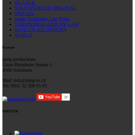
SO-TALK
SOLOTHURNER ORIGINAL
SPECIAL
Studer Sollberger Late Night
VEREINSMAGAZIN BY GAW
WAHLEN SOLOTHURN
WORLD
Kontakt
jump productions
Glutz-Blotzheim Strasse 1
4500 Solothurn
Mail: info@jump-tv.ch
Tel: 0041 32 508 05 05
PARTNER