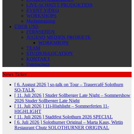
LIVE-SCHNITT PRODUKTION
EVENT VIDEO
WORKSHOPS
Medientraining
ÜBER UNS
FERNSEHEN
JUGEND MEDIEN PROJEKTE
WORKSHOPS
TEAM
STUDIOS/LOCATION
KONTAKT
Datenschutz
News Ticker
[ 6. August 2026 ]
so-talk on Tour – Trauercafé Solothurn
SO-TALK
[ 11. Juli 2026 ]
Studer Sollberger Late Night – Sommershow
2026
Studer Sollberger Late Night
[ 11. Juli 2026 ]
11i-Highlight – Sommerferien
11-
HIGHLIGHT
[ 11. Juli 2026 ]
Stadtfest Solothurn 2026
SPECIAL
[ 6. Juli 2026 ]
Solothurner Original – Marta Kaus, Wirtin
Restaurant Chutz
SOLOTHURNER ORIGINAL