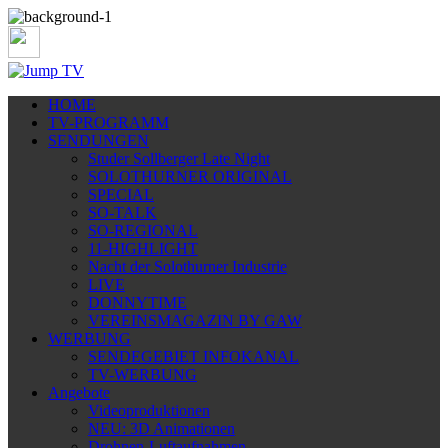
HOME
TV-PROGRAMM
SENDUNGEN
Studer Sollberger Late Night
SOLOTHURNER ORIGINAL
SPECIAL
SO-TALK
SO-REGIONAL
11-HIGHLIGHT
Nacht der Solothurner Industrie
LIVE
DONNYTIME
VEREINSMAGAZIN BY GAW
WERBUNG
SENDEGEBIET INFOKANAL
TV-WERBUNG
Angebote
Videoproduktionen
NEU: 3D Animationen
Drohnen-Luftaufnahmen