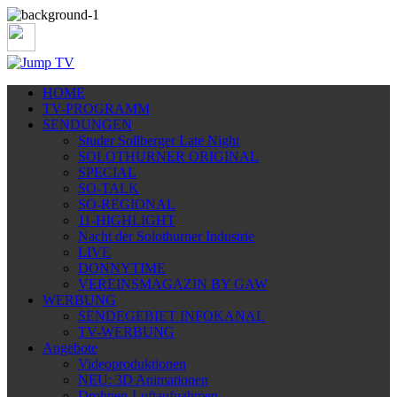
HOME
TV-PROGRAMM
SENDUNGEN
Studer Sollberger Late Night
SOLOTHURNER ORIGINAL
SPECIAL
SO-TALK
SO-REGIONAL
11-HIGHLIGHT
Nacht der Solothurner Industrie
LIVE
DONNYTIME
VEREINSMAGAZIN BY GAW
WERBUNG
SENDEGEBIET INFOKANAL
TV-WERBUNG
Angebote
Videoproduktionen
NEU: 3D Animationen
Drohnen-Luftaufnahmen