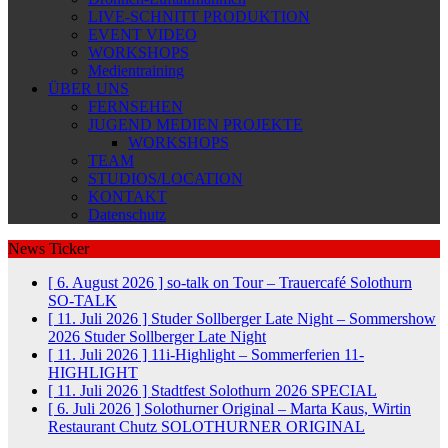
LIVE-SCHNITT PRODUKTION
EVENT VIDEO
WORKSHOPS
Medientraining
ÜBER UNS
FERNSEHEN
JUGEND MEDIEN PROJEKTE
WORKSHOPS
TEAM
STUDIOS/LOCATION
KONTAKT
Datenschutz
News Ticker
[ 6. August 2026 ]
so-talk on Tour – Trauercafé Solothurn
SO-TALK
[ 11. Juli 2026 ]
Studer Sollberger Late Night – Sommershow
2026
Studer Sollberger Late Night
[ 11. Juli 2026 ]
11i-Highlight – Sommerferien
11-
HIGHLIGHT
[ 11. Juli 2026 ]
Stadtfest Solothurn 2026
SPECIAL
[ 6. Juli 2026 ]
Solothurner Original – Marta Kaus, Wirtin
Restaurant Chutz
SOLOTHURNER ORIGINAL