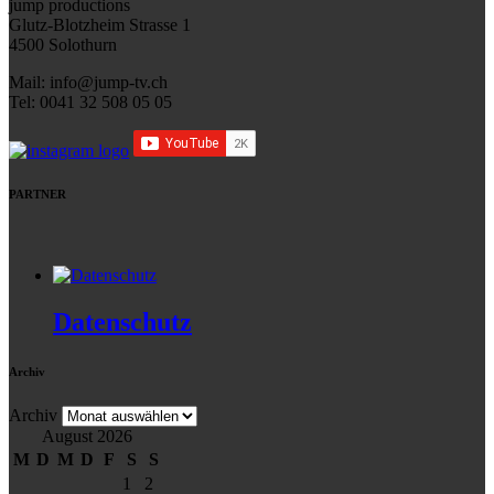
jump productions
Glutz-Blotzheim Strasse 1
4500 Solothurn
Mail: info@jump-tv.ch
Tel: 0041 32 508 05 05
PARTNER
Datenschutz
Archiv
Archiv
August 2026
M
D
M
D
F
S
S
1
2