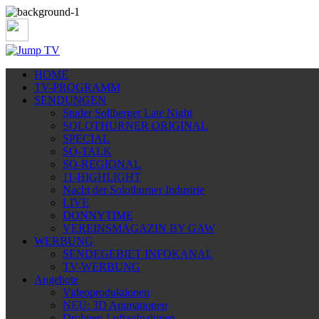
HOME
TV-PROGRAMM
SENDUNGEN
Studer Sollberger Late Night
SOLOTHURNER ORIGINAL
SPECIAL
SO-TALK
SO-REGIONAL
11-HIGHLIGHT
Nacht der Solothurner Industrie
LIVE
DONNYTIME
VEREINSMAGAZIN BY GAW
WERBUNG
SENDEGEBIET INFOKANAL
TV-WERBUNG
Angebote
Videoproduktionen
NEU: 3D Animationen
Drohnen-Luftaufnahmen