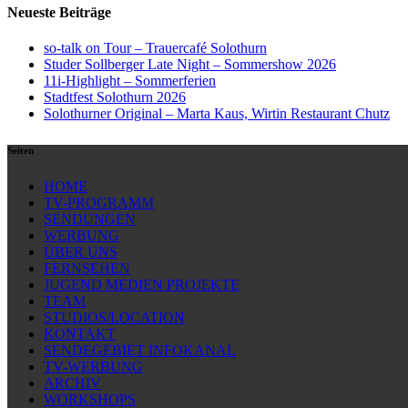
Neueste Beiträge
so-talk on Tour – Trauercafé Solothurn
Studer Sollberger Late Night – Sommershow 2026
11i-Highlight – Sommerferien
Stadtfest Solothurn 2026
Solothurner Original – Marta Kaus, Wirtin Restaurant Chutz
Seiten
HOME
TV-PROGRAMM
SENDUNGEN
WERBUNG
ÜBER UNS
FERNSEHEN
JUGEND MEDIEN PROJEKTE
TEAM
STUDIOS/LOCATION
KONTAKT
SENDEGEBIET INFOKANAL
TV-WERBUNG
ARCHIV
WORKSHOPS