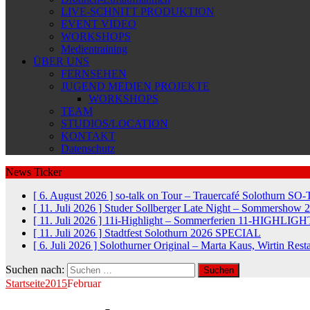
LIVE-SCHNITT PRODUKTION
EVENT VIDEO
WORKSHOPS
Medientraining
ÜBER UNS
FERNSEHEN
JUGEND MEDIEN PROJEKTE
WORKSHOPS
TEAM
STUDIOS/LOCATION
KONTAKT
Datenschutz
News Ticker
[ 6. August 2026 ]
so-talk on Tour – Trauercafé Solothurn
SO-
[ 11. Juli 2026 ]
Studer Sollberger Late Night – Sommershow 
[ 11. Juli 2026 ]
11i-Highlight – Sommerferien
11-HIGHLIGH
[ 11. Juli 2026 ]
Stadtfest Solothurn 2026
SPECIAL
[ 6. Juli 2026 ]
Solothurner Original – Marta Kaus, Wirtin Res
Suchen nach:
Startseite
2015
Februar