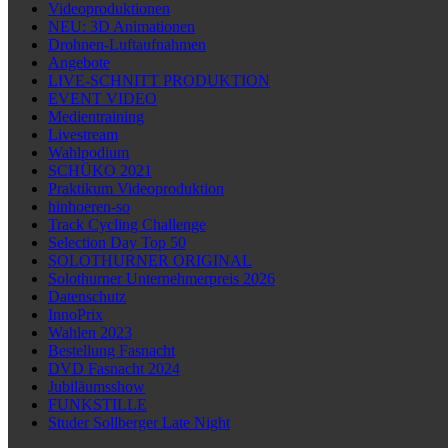
Videoproduktionen
NEU: 3D Animationen
Drohnen-Luftaufnahmen
Angebote
LIVE-SCHNITT PRODUKTION
EVENT VIDEO
Medientraining
Livestream
Wahlpodium
SCHÜKO 2021
Praktikum Videoproduktion
hinhoeren-so
Track Cycling Challenge
Selection Day Top 50
SOLOTHURNER ORIGINAL
Solothurner Unternehmerpreis 2026
Datenschutz
InnoPrix
Wahlen 2023
Bestellung Fasnacht
DVD Fasnacht 2024
Jubiläumsshow
FUNKSTILLE
Studer Sollberger Late Night