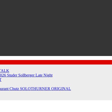
TALK
2026
Studer Sollberger Late Night
T
taurant Chutz
SOLOTHURNER ORIGINAL