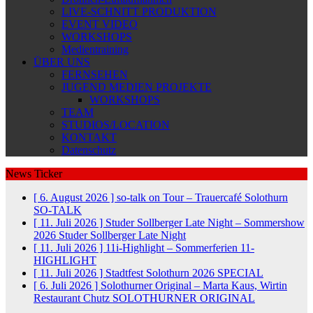
LIVE-SCHNITT PRODUKTION
EVENT VIDEO
WORKSHOPS
Medientraining
ÜBER UNS
FERNSEHEN
JUGEND MEDIEN PROJEKTE
WORKSHOPS
TEAM
STUDIOS/LOCATION
KONTAKT
Datenschutz
News Ticker
[ 6. August 2026 ]
so-talk on Tour – Trauercafé Solothurn
SO-TALK
[ 11. Juli 2026 ]
Studer Sollberger Late Night – Sommershow
2026
Studer Sollberger Late Night
[ 11. Juli 2026 ]
11i-Highlight – Sommerferien
11-
HIGHLIGHT
[ 11. Juli 2026 ]
Stadtfest Solothurn 2026
SPECIAL
[ 6. Juli 2026 ]
Solothurner Original – Marta Kaus, Wirtin
Restaurant Chutz
SOLOTHURNER ORIGINAL