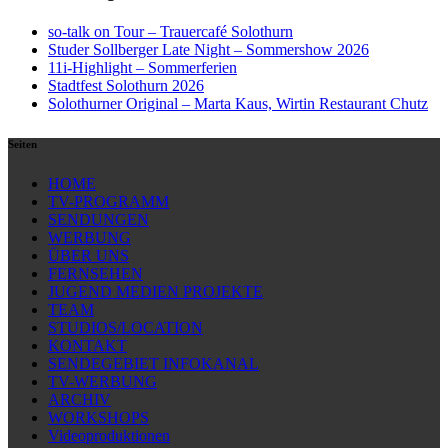
so-talk on Tour – Trauercafé Solothurn
Studer Sollberger Late Night – Sommershow 2026
11i-Highlight – Sommerferien
Stadtfest Solothurn 2026
Solothurner Original – Marta Kaus, Wirtin Restaurant Chutz
Seiten
HOME
TV-PROGRAMM
SENDUNGEN
WERBUNG
ÜBER UNS
FERNSEHEN
JUGEND MEDIEN PROJEKTE
TEAM
STUDIOS/LOCATION
KONTAKT
SENDEGEBIET INFOKANAL
TV-WERBUNG
ARCHIV
WORKSHOPS
Videoproduktionen