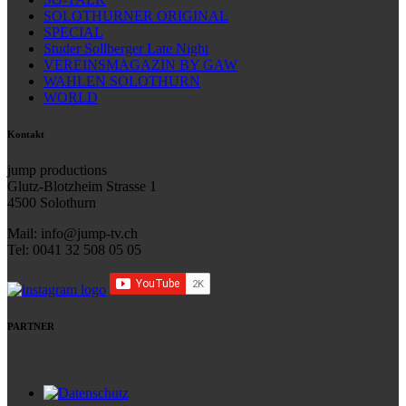
SOLOTHURNER ORIGINAL
SPECIAL
Studer Sollberger Late Night
VEREINSMAGAZIN BY GAW
WAHLEN SOLOTHURN
WORLD
Kontakt
jump productions
Glutz-Blotzheim Strasse 1
4500 Solothurn
Mail: info@jump-tv.ch
Tel: 0041 32 508 05 05
PARTNER