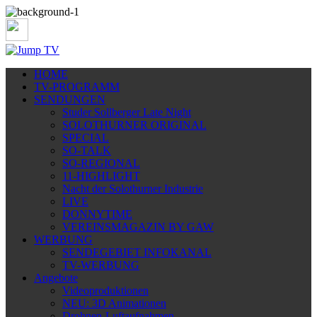
HOME
TV-PROGRAMM
SENDUNGEN
Studer Sollberger Late Night
SOLOTHURNER ORIGINAL
SPECIAL
SO-TALK
SO-REGIONAL
11-HIGHLIGHT
Nacht der Solothurner Industrie
LIVE
DONNYTIME
VEREINSMAGAZIN BY GAW
WERBUNG
SENDEGEBIET INFOKANAL
TV-WERBUNG
Angebote
Videoproduktionen
NEU: 3D Animationen
Drohnen-Luftaufnahmen