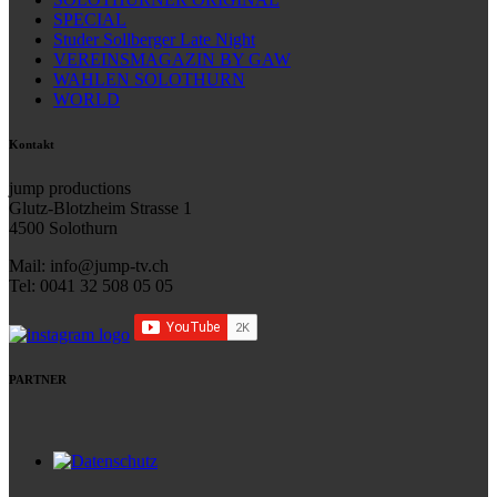
SPECIAL
Studer Sollberger Late Night
VEREINSMAGAZIN BY GAW
WAHLEN SOLOTHURN
WORLD
Kontakt
jump productions
Glutz-Blotzheim Strasse 1
4500 Solothurn
Mail: info@jump-tv.ch
Tel: 0041 32 508 05 05
PARTNER