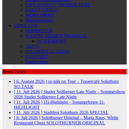
LIVE-SCHNITT PRODUKTION
EVENT VIDEO
WORKSHOPS
Medientraining
ÜBER UNS
FERNSEHEN
JUGEND MEDIEN PROJEKTE
WORKSHOPS
TEAM
STUDIOS/LOCATION
KONTAKT
Datenschutz
News Ticker
[ 6. August 2026 ]
so-talk on Tour – Trauercafé Solothurn
SO-TALK
[ 11. Juli 2026 ]
Studer Sollberger Late Night – Sommershow
2026
Studer Sollberger Late Night
[ 11. Juli 2026 ]
11i-Highlight – Sommerferien
11-
HIGHLIGHT
[ 11. Juli 2026 ]
Stadtfest Solothurn 2026
SPECIAL
[ 6. Juli 2026 ]
Solothurner Original – Marta Kaus, Wirtin
Restaurant Chutz
SOLOTHURNER ORIGINAL