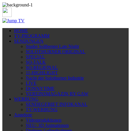
HOME
TV-PROGRAMM
SENDUNGEN
Studer Sollberger Late Night
SOLOTHURNER ORIGINAL
SPECIAL
SO-TALK
SO-REGIONAL
11-HIGHLIGHT
Nacht der Solothurner Industrie
LIVE
DONNYTIME
VEREINSMAGAZIN BY GAW
WERBUNG
SENDEGEBIET INFOKANAL
TV-WERBUNG
Angebote
Videoproduktionen
NEU: 3D Animationen
Drohnen-Luftaufnahmen