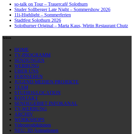
so-talk on Tour – Trauercafé Solothurn
Studer Sollberger Late Night – Sommershow 2026
11i-Highlight – Sommerferien
Stadtfest Solothurn 2026
Solothurner Original – Marta Kaus, Wirtin Restaurant Chutz
Seiten
HOME
TV-PROGRAMM
SENDUNGEN
WERBUNG
ÜBER UNS
FERNSEHEN
JUGEND MEDIEN PROJEKTE
TEAM
STUDIOS/LOCATION
KONTAKT
SENDEGEBIET INFOKANAL
TV-WERBUNG
ARCHIV
WORKSHOPS
Videoproduktionen
NEU: 3D Animationen