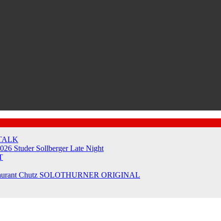
TALK
2026
Studer Sollberger Late Night
T
taurant Chutz
SOLOTHURNER ORIGINAL