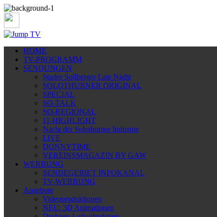
HOME
TV-PROGRAMM
SENDUNGEN
Studer Sollberger Late Night
SOLOTHURNER ORIGINAL
SPECIAL
SO-TALK
SO-REGIONAL
11-HIGHLIGHT
Nacht der Solothurner Industrie
LIVE
DONNYTIME
VEREINSMAGAZIN BY GAW
WERBUNG
SENDEGEBIET INFOKANAL
TV-WERBUNG
Angebote
Videoproduktionen
NEU: 3D Animationen
Drohnen-Luftaufnahmen