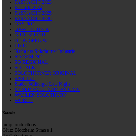
FASNACHT 2023
Fasnacht 2024
FASNACHT 2025
FASNACHT 2026
GASTRO
GAW-TECHNIK
GRÜESSECH!
HESO-SPECIAL
LIVE
Nacht der Solothurner Industrie
SO-GESUND
SO-REGIONAL
SO-TALK
SOLOTHURNER ORIGINAL
SPECIAL
Studer Sollberger Late Night
VEREINSMAGAZIN BY GAW
WAHLEN SOLOTHURN
WORLD
Kontakt
jump productions
Glutz-Blotzheim Strasse 1
4500 Solothurn