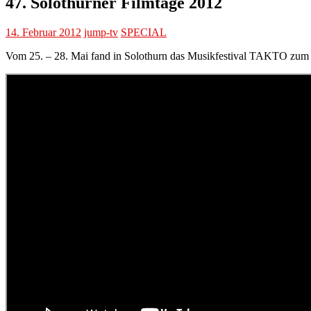
47. Solothurner Filmtage 2012
14. Februar 2012
jump-tv
SPECIAL
Vom 25. – 28. Mai fand in Solothurn das Musikfestival TAKTO zum 2. 