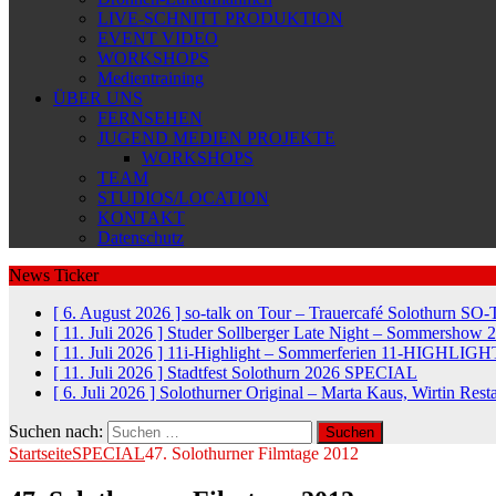
LIVE-SCHNITT PRODUKTION
EVENT VIDEO
WORKSHOPS
Medientraining
ÜBER UNS
FERNSEHEN
JUGEND MEDIEN PROJEKTE
WORKSHOPS
TEAM
STUDIOS/LOCATION
KONTAKT
Datenschutz
News Ticker
[ 6. August 2026 ]
so-talk on Tour – Trauercafé Solothurn
SO-
[ 11. Juli 2026 ]
Studer Sollberger Late Night – Sommershow 
[ 11. Juli 2026 ]
11i-Highlight – Sommerferien
11-HIGHLIGH
[ 11. Juli 2026 ]
Stadtfest Solothurn 2026
SPECIAL
[ 6. Juli 2026 ]
Solothurner Original – Marta Kaus, Wirtin Res
Suchen nach:
Startseite
SPECIAL
47. Solothurner Filmtage 2012