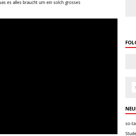
was es alles braucht um ein solch grosses
FOL
NEU
so-ta
Stud