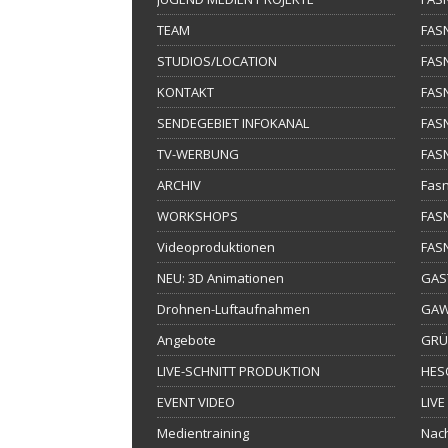
TEAM
FAS
STUDIOS/LOCATION
FAS
KONTAKT
FAS
SENDEGEBIET INFOKANAL
FAS
TV-WERBUNG
FAS
ARCHIV
Fasn
WORKSHOPS
FAS
Videoproduktionen
FAS
NEU: 3D Animationen
GAS
Drohnen-Luftaufnahmen
GAW
Angebote
GRÜ
LIVE-SCHNITT PRODUKTION
HES
EVENT VIDEO
LIVE
Medientraining
Nach