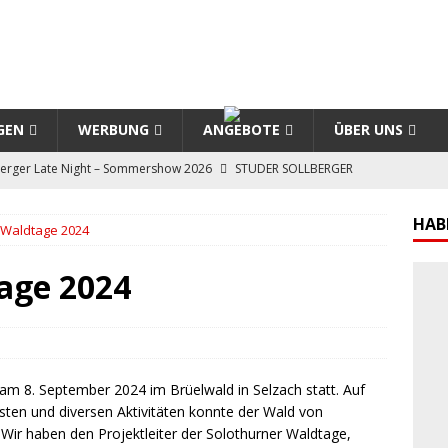
GEN
WERBUNG
ANGEBOTE
ÜBER UNS
berger Late Night – Sommershow 2026
STUDER SOLLBERGER
HAB
 Waldtage 2024
ht – Sommerferien
11-HIGHLIGHT
olothurn 2026
SPECIAL
age 2024
riginal – Marta Kaus, Wirtin Restaurant Chutz
SOLOTHURNER
on Tour – Trauercafé Solothurn
SO-TALK
am 8. September 2024 im Brüelwald in Selzach statt. Auf
en und diversen Aktivitäten konnte der Wald von
Wir haben den Projektleiter der Solothurner Waldtage,