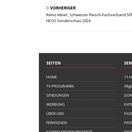
VORHERIGER
Remo Meier, Schweizer Fleisch-Fachverband SFF
HESO Sonderschau 2024
SEITEN
SE
HOME
11-
TV-PROGRAMM
Allg
SENDUNGEN
DON
WERBUNG
EXP
ÜBER UNS
FAS
FERNSEHEN
FAS
JUGEND MEDIEN PROJEKTE
FAS