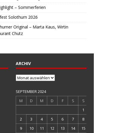
ighlight – Sommerferien
fest Solothurn 2026
hurner Original – Marta Kaus, Wirtin
urant Chutz
ARCHIV
Archiv
SEPTEMBER 2024
M
D
M
D
F
S
S
1
2
3
4
5
6
7
8
9
10
11
12
13
14
15