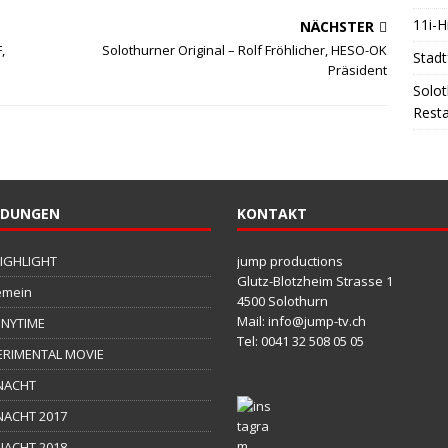
11i-H
NÄCHSTER
,
Solothurner Original – Rolf Fröhlicher, HESO-OK
Stadt
Präsident
Solot
Resta
NDUNGEN
KONTAKT
HIGHLIGHT
jump productions
Glutz-Blotzheim Strasse 1
emein
4500 Solothurn
Mail: info@jump-tv.ch
NYTIME
Tel: 0041 32 508 05 05
ERIMENTAL MOVIE
NACHT
NACHT 2017
NACHT 2018