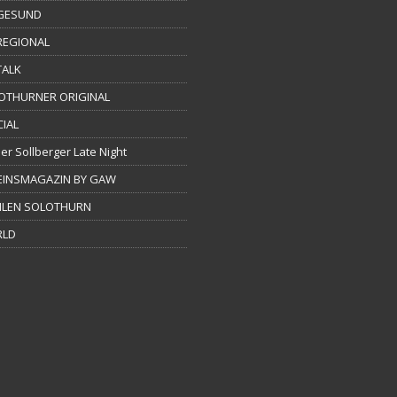
GESUND
REGIONAL
TALK
OTHURNER ORIGINAL
CIAL
er Sollberger Late Night
EINSMAGAZIN BY GAW
LEN SOLOTHURN
LD