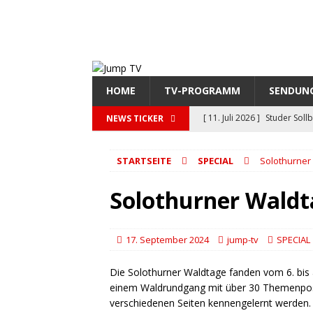
HOME
TV-PROGRAMM
SENDUN
[ 11. Juli 2026 ]
Studer Soll
NEWS TICKER
LATE NIGHT
STARTSEITE
SPECIAL
Solothurner
[ 11. Juli 2026 ]
11i-Highlig
[ 11. Juli 2026 ]
Stadtfest S
Solothurner Waldt
[ 6. Juli 2026 ]
Solothurner O
ORIGINAL
17. September 2024
jump-tv
SPECIAL
[ 6. August 2026 ]
so-talk 
Die Solothurner Waldtage fanden vom 6. bis 
einem Waldrundgang mit über 30 Themenpost
verschiedenen Seiten kennengelernt werden. 