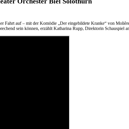
eater Orchester Biel Solothurn
r Fahrt auf – mit der Komödie „Der eingebildete Kranke“ von Molière.
rechend sein können, erzählt Katharina Rupp, Direktorin Schauspiel am