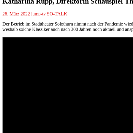
Katharina Rupp, Direktorin Schauspiel Th
26. März 2022
jump-tv
SO-TALK
Der Betrieb im Stadttheater Solothurn nimmt nach der Pandemie wiede
weshalb solche Klassiker auch nach 300 Jahren noch aktuell und ansp