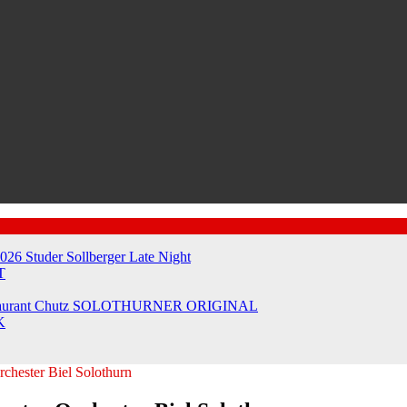
2026
Studer Sollberger Late Night
T
taurant Chutz
SOLOTHURNER ORIGINAL
K
rchester Biel Solothurn