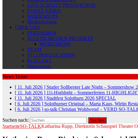
LIVE-SCHNITT PRODUKTION
EVENT VIDEO
WORKSHOPS
Medientraining
ÜBER UNS
FERNSEHEN
JUGEND MEDIEN PROJEKTE
WORKSHOPS
TEAM
STUDIOS/LOCATION
KONTAKT
Datenschutz
News Ticker
[ 11. Juli 2026 ]
Studer Sollberger Late Night – Sommershow 
[ 11. Juli 2026 ]
11i-Highlight – Sommerferien
11-HIGHLIGH
[ 11. Juli 2026 ]
Stadtfest Solothurn 2026
SPECIAL
[ 6. Juli 2026 ]
Solothurner Original – Marta Kaus, Wirtin Res
[ 6. Juli 2026 ]
so-talk Christian Wohlwend – VERD
SO-TAL
Suchen nach:
Startseite
SO-TALK
Katharina Rupp, Direktorin Schauspiel Theater O