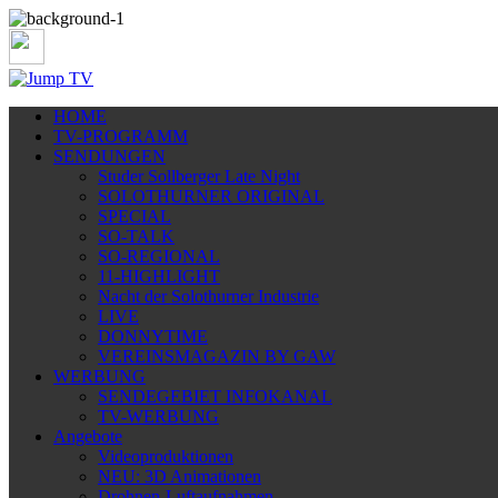
HOME
TV-PROGRAMM
SENDUNGEN
Studer Sollberger Late Night
SOLOTHURNER ORIGINAL
SPECIAL
SO-TALK
SO-REGIONAL
11-HIGHLIGHT
Nacht der Solothurner Industrie
LIVE
DONNYTIME
VEREINSMAGAZIN BY GAW
WERBUNG
SENDEGEBIET INFOKANAL
TV-WERBUNG
Angebote
Videoproduktionen
NEU: 3D Animationen
Drohnen-Luftaufnahmen