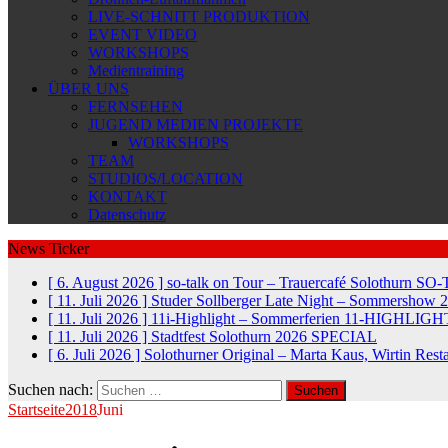
LIVE-SCHNITT PRODUKTION
EVENT VIDEO
WORKSHOPS
Medientraining
ÜBER UNS
FERNSEHEN
JUGEND MEDIEN PROJEKTE
WORKSHOPS
TEAM
STUDIOS/LOCATION
KONTAKT
Datenschutz
News Ticker
[ 6. August 2026 ]
so-talk on Tour – Trauercafé Solothurn
SO-
[ 11. Juli 2026 ]
Studer Sollberger Late Night – Sommershow 
[ 11. Juli 2026 ]
11i-Highlight – Sommerferien
11-HIGHLIGH
[ 11. Juli 2026 ]
Stadtfest Solothurn 2026
SPECIAL
[ 6. Juli 2026 ]
Solothurner Original – Marta Kaus, Wirtin Res
Suchen nach:
Startseite
2018
Juni