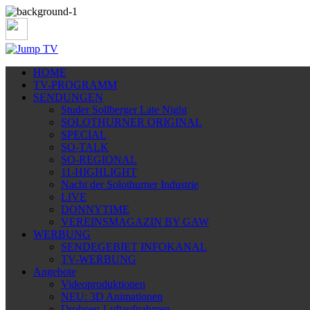
HOME
TV-PROGRAMM
SENDUNGEN
Studer Sollberger Late Night
SOLOTHURNER ORIGINAL
SPECIAL
SO-TALK
SO-REGIONAL
11-HIGHLIGHT
Nacht der Solothurner Industrie
LIVE
DONNYTIME
VEREINSMAGAZIN BY GAW
WERBUNG
SENDEGEBIET INFOKANAL
TV-WERBUNG
Angebote
Videoproduktionen
NEU: 3D Animationen
Drohnen-Luftaufnahmen