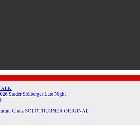
TALK
2026
Studer Sollberger Late Night
T
taurant Chutz
SOLOTHURNER ORIGINAL